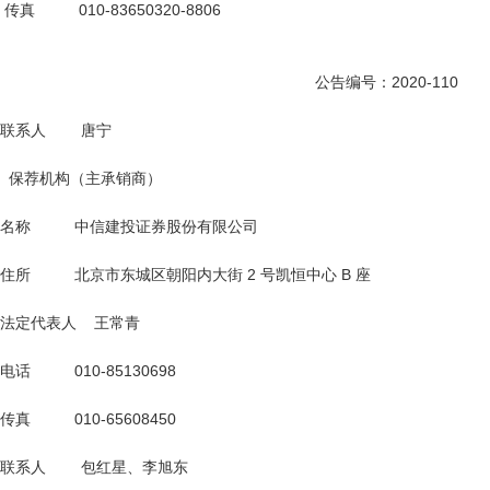
 传真          010-83650320-8806

                                                                        公告编号：2020-110

联系人        唐宁

  保荐机构（主承销商）

名称          中信建投证券股份有限公司

住所          北京市东城区朝阳内大街 2 号凯恒中心 B 座

法定代表人    王常青

电话          010-85130698

传真          010-65608450

联系人        包红星、李旭东
