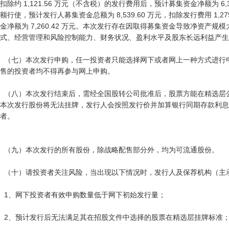
扣除约 1,121.56 万元（不含税）的发行费用后，预计募集资金净额为 6,
额行使，预计发行人募集资金总额为 8,539.60 万元，扣除发行费用 1,2
金净额为 7,260.42 万元。本次发行存在因取得募集资金导致净资产
式、经营管理和风险控制能力、财务状况、盈利水平及股东长远利益产生
  （七）本次发行申购，任一投资者只能选择网下或者网上一种方式进行申购，所有参与网下报价、申购、配
售的投资者均不得再参与网上申购。

  （八）本次发行结束后，需经全国股转公司批准后，股票方能在精选层公开挂牌交易。如果未能获得批准，
本次发行股份将无法挂牌，发行人会按照发行价并加算银行同期存款利息
者。

  （九）本次发行的所有股份，除战略配售部分外，均为可流通股份。

  （十）请投资者关注风险，当出现以下情况时，发行人及保荐机构（主承销商）将协商采取中止发行措施：

  1、网下投资者有效申购数量低于网下初始发行量；

  2、预计发行后无法满足其在招股文件中选择的股票在精选层挂牌标准；
