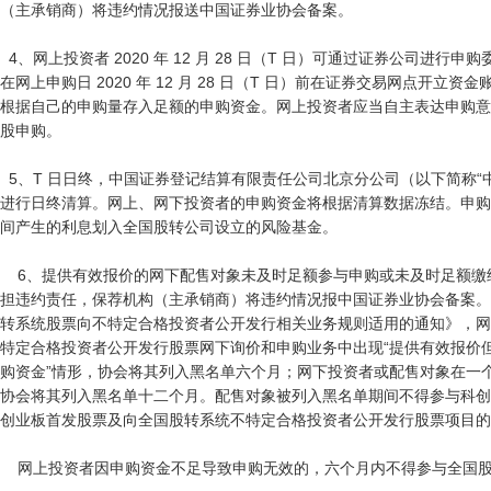
（主承销商）将违约情况报送中国证券业协会备案。

  4、网上投资者 2020 年 12 月 28 日（T 日）可通过证券公司进行申购委托，

在网上申购日 2020 年 12 月 28 日（T 日）前在证券交易网点开立资金
根据自己的申购量存入足额的申购资金。网上投资者应当自主表达申购意
股申购。

  5、T 日日终，中国证券登记结算有限责任公司北京分公司（以下简称“中国结算北京分公司”）按照申购数据
进行日终清算。网上、网下投资者的申购资金将根据清算数据冻结。申购
间产生的利息划入全国股转公司设立的风险基金。

    6、提供有效报价的网下配售对象未及时足额参与申购或未及时足额缴纳申购资金的，将被视为违约并应承
担违约责任，保荐机构（主承销商）将违约情况报中国证券业协会备案。
转系统股票向不特定合格投资者公开发行相关业务规则适用的通知》，网
特定合格投资者公开发行股票网下询价和申购业务中出现“提供有效报价但
购资金”情形，协会将其列入黑名单六个月；网下投资者或配售对象在一
协会将其列入黑名单十二个月。配售对象被列入黑名单期间不得参与科创
创业板首发股票及向全国股转系统不特定合格投资者公开发行股票项目的
    网上投资者因申购资金不足导致申购无效的，六个月内不得参与全国股转系统股票公开发行网上申购。
