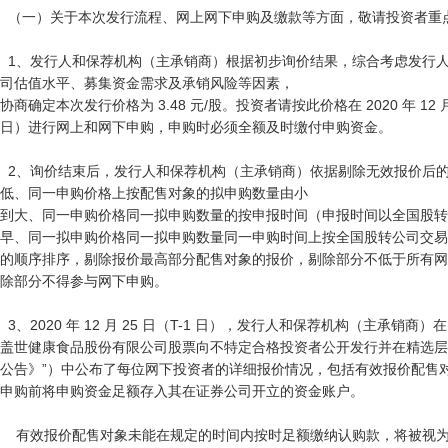
  （一）关于本次发行流程、网上网下申购及缴款等方面，敬请投资者重点关注以下几点：

  1、发行人和保荐机构（主承销商）根据初步询价结果，综合考虑发行人基本面、市场情况、同行业上市公
司估值水平、募集资金需求及承销风险等因素，

协商确定本次发行价格为 3.48 元/股。投资者请按此价格在 2020 年 12 月 
日）进行网上和网下申购，申购时必须全额及时缴付申购资金。

  2、询价结束后，发行人和保荐机构（主承销商）依据剔除无效报价后的询价结果，按照申购价格由高到
低、同一申购价格上按配售对象的拟申购数量由小

到大、同一申购价格同一拟申购数量的按申报时间（申报时间以全国股转
早、同一拟申购价格同一拟申购数量同一申购时间上按全国股转公司交易
的顺序排序，剔除报价最高部分配售对象的报价，剔除部分不低于所有网下投
除部分不得参与网下申购。

  3、2020 年 12 月 25 日（T-1 日），发行人和保荐机构（主承销商）在《大连

盖世健康食品股份有限公司股票向不特定合格投资者公开发行并在精选层
公告》”）中公布了每位网下投资者的详细报价情况，包括有效报价配售
申购前将申购资金足额存入其在证券公司开立的资金账户。

    有效报价配售对象未能在规定的时间内按时足额缴纳认购款，将被视为违约并应承担违责任，保荐机构