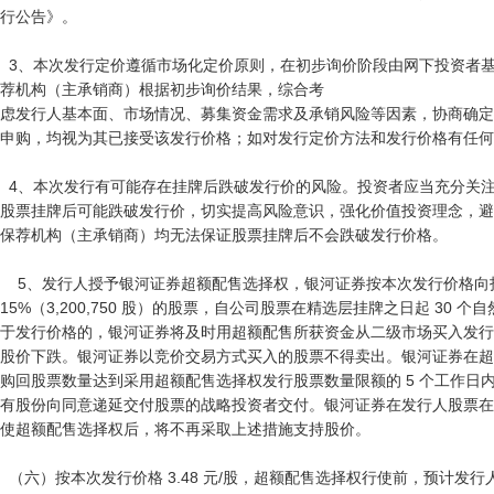
行公告》。

  3、本次发行定价遵循市场化定价原则，在初步询价阶段由网下投资者基于真实认购意愿报价，发行人与保
荐机构（主承销商）根据初步询价结果，综合考

虑发行人基本面、市场情况、募集资金需求及承销风险等因素，协商确定
申购，均视为其已接受该发行价格；如对发行定价方法和发行价格有任何
  4、本次发行有可能存在挂牌后跌破发行价的风险。投资者应当充分关注定价市场化蕴含的风险因素，知晓
股票挂牌后可能跌破发行价，切实提高风险意识，强化价值投资理念，避
保荐机构（主承销商）均无法保证股票挂牌后不会跌破发行价格。

    5、发行人授予银河证券超额配售选择权，银河证券按本次发行价格向投资者超额配售本次初始发行规模 
15%（3,200,750 股）的股票，自公司股票在精选层挂牌之日起 30
于发行价格的，银河证券将及时用超额配售所获资金从二级市场买入发行
股价下跌。银河证券以竞价交易方式买入的股票不得卖出。银河证券在超
购回股票数量达到采用超额配售选择权发行股票数量限额的 5 个工作日
有股份向同意递延交付股票的战略投资者交付。银河证券在发行人股票在精
使超额配售选择权后，将不再采取上述措施支持股价。

  （六）按本次发行价格 3.48 元/股，超额配售选择权行使前，预计发行人募集资金总额为 7,425.74 万元，