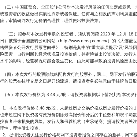
  （二）中国证监会、全国股转公司对本次发行所做的任何决定或意见，均不表明其对发行人股票的投资价值
或投资者的收益做出实质性判断或者保证。任何与之相反的声明均属虚假
险，审慎研判发行定价的合理性，理性做出投资决策。

    （三）拟参与本次发行申购的投资者，须认真阅读 2020 年 12 月 18 日（T-6

日）披露于全国股转公司网站（http://www.neeq.com.cn/）的《
格投资者公开发行股票意向书》，特别是其中的“重大事项提示”及“风险
险因素，自行判断其经营状况及投资价值，并审慎做出投资决策。发行人
水平的影响，经营状况可能会发生变化，由此可能导致的投资风险应由投
  （四）本次发行的股票除战略配售发行的股票外，网上、网下发行的股票无流通限制及锁定安排，自本次发
行的股票在挂牌交易之日起开始流通。请投资者务必注意由于挂牌首日股
  （五）本次发行价格为 3.48 元/股，请投资者根据以下情况判断本次发行定价的合理性。

  1、本次发行价格 3.48 元/股，未超过历史交易价格或历史发行价格的 1 倍，

也未超过网下投资者有效报价剔除最高报价部分后的中位数和加权平均数
投资者带来损失的风险。发行人和保荐机构（主承销商）提请投资者关注
理性，理性做出投资。

  2、提请投资者关注发行价格与网下投资者报价之间存在的差异，网下投资者报价情况详见同日披露的《发