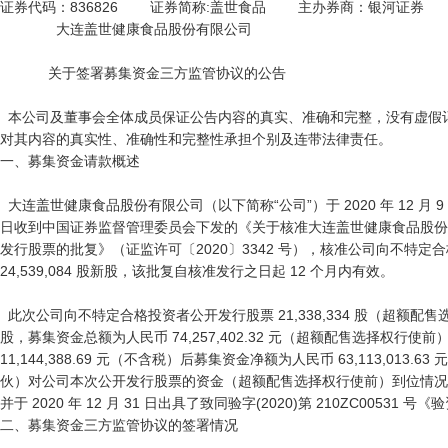
证券代码：836826        证券简称:盖世食品        主办券商：银河证券

              大连盖世健康食品股份有限公司

            关于签署募集资金三方监管协议的公告

  本公司及董事会全体成员保证公告内容的真实、准确和完整，没有虚假记载、误导性陈述或者重大遗漏，并
对其内容的真实性、准确性和完整性承担个别及连带法律责任。

一、募集资金请款概述

  大连盖世健康食品股份有限公司（以下简称“公司”）于 2020 年 12 月 9

日收到中国证券监督管理委员会下发的《关于核准大连盖世健康食品股份
发行股票的批复》（证监许可〔2020〕3342 号），核准公司向不特定
24,539,084 股新股，该批复自核准发行之日起 12 个月内有效。

  此次公司向不特定合格投资者公开发行股票 21,338,334 股（超额配售选择权行使前），发行价格 3.48 元/
股，募集资金总额为人民币 74,257,402.32 元（超额配售选择权行使
11,144,388.69 元（不含税）后募集资金净额为人民币 63,113,013
伙）对公司本次公开发行股票的资金（超额配售选择权行使前）到位情况
并于 2020 年 12 月 31 日出具了致同验字(2020)第 210ZC00531 号
二、募集资金三方监管协议的签署情况
