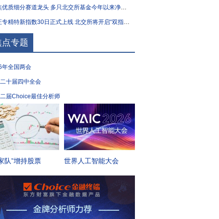
优质细分赛道龙头 多只北交所基金今年以来净值涨逾40%
专精特新指数30日正式上线 北交所将开启“双指数”时代
焦点专题
26年全国两会
二十届四中全会
二届Choice最佳分析师
家队”增持股票
世界人工智能大会