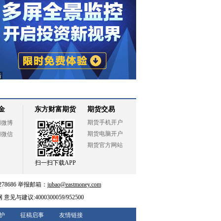
金
东方财富期货
期货交易
期货手机开户
网微博
期货电脑开户
网微信
期货官方网站
扫一扫下载APP
78686 举报邮箱：
jubao@eastmoney.com
网
意见与建议:4000300059/952500
护
征稿启事
友情链接