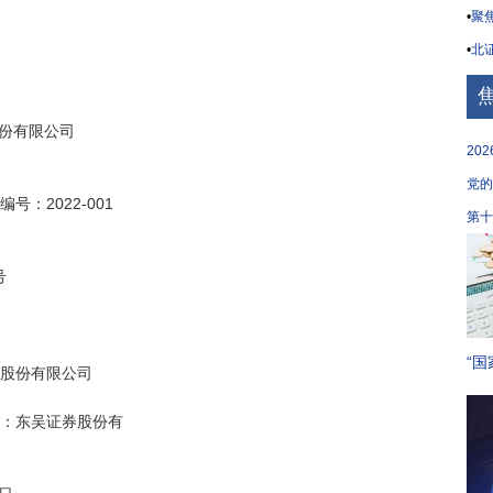
•
聚焦
•
北证
20
党的
第十


“国