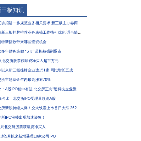
新三板知识
协拟进一步规范业务相关要求 新三板主办券商执业质量有望“再升级”
新三板挂牌推荐业务底稿工作指引优化 适当简化部分要求
精特新指数带来哪些投资机会
续多年财务造假 *ST广道拟被强制退市
1只北交所股票获融资净买入超百万元
年以来新三板挂牌企业达151家 同比增长五成
交所主题基金年内最高涨逾70%
：A股IPO稳中有进 北交所正向“硬科技企业聚集地”加速转型
0%占比！北交所IPO受理量领跑A股
交所新股持续火爆！交大铁发上市首日大涨 262%！
交所IPO审核出现加速迹象！
80只北交所股票获融资净买入
交所5月以来新增受理10家公司IPO