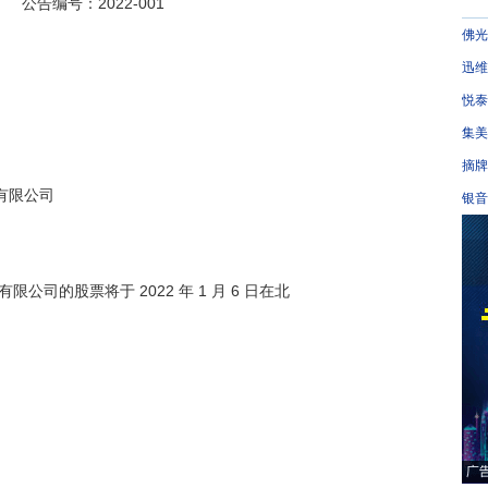
2-001

佛光
迅维
悦泰
集美
摘牌
银音