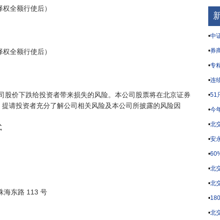
•
中证
•
券商
•
专
•
连
•
5
）提请投资者充分了解公司相关风险及本公司所披露的风险因
•
今
•
北


•
安永
•
6
•
北
•
北
•
1
•
北