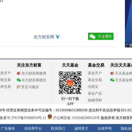
东方财富网
关注东方财富
天天基金
基金交易
关注天天基
证券开户
基金开户
东方财富网微博
天天基金
在线交易
基金交易
东方财富网微信
天天基金
证券交易
活期宝
意见与建议
基金产品
扫一扫下载
稳健理财
APP
 经营证券期货业务许可证编号：913101046312860336 违法和不良信息举报:021-612
案号:沪ICP备05006054号-11
沪公网安备 31010402000120号
版权所有:东方财富
广告服务
供应商平台
联系我们
诚聘英才
法律声明
隐私保