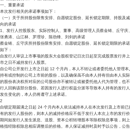
一、重要承诺

本次发行相关的承诺事项如下：

（一）关于所持股份限售安排、自愿锁定股份、延长锁定期限、持股及减
向的承诺

1、发行人控股股东、实际控制人、董事、高级管理人员蔡金铸、丘守庆、
张勇涛、山江林、罗理珍、陈劲锋、刘剑的承诺

蔡金铸、丘守庆所持股份限售安排、自愿锁定股份、延长锁定期限的承诺

如下：

自发行人审议上市事项的股东大会股权登记日次日起至完成股票发行并上

市之日不减持发行人股票。

自公司公开发行上市之日起 12 个月内，本人不转让或者委托他人管理本人
持有或控制的公司上市前的股份，以及确保虽不由本人持有但由本人实际
的股份表决权所对应的公司股份亦不被转让或被委托他人代为管理，也不
行人回购该部分股份。若因发行人进行权益分派等导致本人持有的发行人
发生变化的，本人仍将遵守上述承诺。 

2

自锁定期届满之日起 24 个月内本人依法减持本人在本次发行及上市前已持
有的发行人股份的，则本人的减持价格应不低于发行人本次上市的发行价
期间如发行人发生派息、送股、资本公积转增股本等除权除息事项，则上
格指经除权除息相应调整后的价格。本人保证减持时及时予以公告，公告