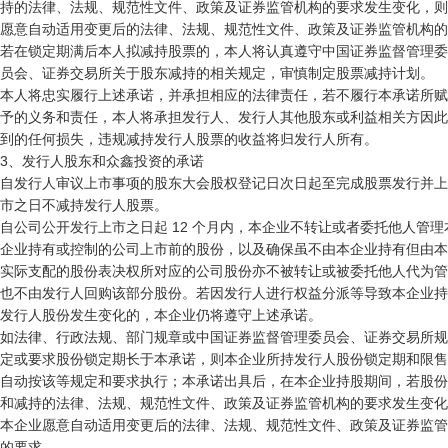
持的法律、法规、规范性文件、政策及证券监管机构的要求发生变化，则
愿意自动适用变更后的法律、法规、规范性文件、政策及证券监管机构的
若在锁定期满后本人拟减持股票的，本人将认真遵守中国证券监督管理委

员会、证券交易所关于股东减持的相关规定，审慎制定股票减持计划。

本人将忠实履行上述承诺，并承担相应的法律责任，若不履行本承诺所赋

予的义务和责任，本人将承担发行人、发行人其他股东或利益相关方因此
到的任何损失，违规减持发行人股票的收益将归发行人所有。

3、发行人股东和众鑫投资的承诺

自发行人审议上市事项的股东大会股权登记日次日起至完成股票发行并上

市之日不减持发行人股票。

自公司公开发行上市之日起 12 个月内，本企业不转让或者委托他人管理本
企业持有或控制的公司上市前的股份，以及确保虽不由本企业持有但由本
实际支配的股份表决权所对应的公司股份亦不被转让或被委托他人代为管
也不由发行人回购该部分股份。若因发行人进行权益分派等导致本企业持
发行人股份发生变化的，本企业仍将遵守上述承诺。

如法律、行政法规、部门规章或中国证券监督管理委员会、证券交易所规

定或要求股份锁定期长于本承诺，则本企业所持发行人股份锁定期和限售
自动按该等规定和要求执行；本承诺出具后，在本企业持股期间，若股份
和减持的法律、法规、规范性文件、政策及证券监管机构的要求发生变化
本企业愿意自动适用变更后的法律、法规、规范性文件、政策及证券监管
的要求。
