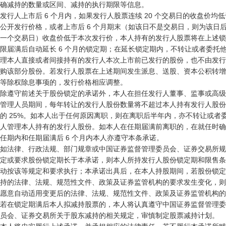
确减持的数量或区间、减持的执行期限等信息。

发行人上市后 6 个月内，如果发行人股票连续 20 个交易日的收盘价均低于
公开发行价格，或者上市后 6 个月期末（如该日不是交易日，则为该日后
一个交易日）收盘价低于本次发行价，本人持有的发行人股票将在上述锁
限届满后自动延长 6 个月的锁定期；在延长锁定期内，不转让或者委托他
理本人直接或者间接持有的发行人本次上市前已发行的股份，也不由发行
购该部分股份。若发行人股票在上述期间发生派息、送股、资本公积转增
等除权除息事项的，发行价格相应调整。

除遵守前述关于股份锁定的承诺外，本人在担任发行人董事、监事或高级

管理人员期间，每年转让的发行人股份数量将不超过本人持有发行人股份
的 25%。如本人出于任何原因离职，则在离职后半年内，亦不转让或者委
人管理本人持有的发行人股份。如本人在任期届满前离职的，在就任时确
任期内和任期届满后 6 个月内本人亦遵守本条承诺。

如法律、行政法规、部门规章或中国证券监督管理委员会、证券交易所规

定或要求股份锁定期长于本承诺，则本人所持发行人股份锁定期和限售条
动按该等规定和要求执行；本承诺出具后，在本人持股期间，若股份锁定
持的法律、法规、规范性文件、政策及证券监管机构的要求发生变化，则
愿意自动适用变更后的法律、法规、规范性文件、政策及证券监管机构的
若在锁定期满后本人拟减持股票的，本人将认真遵守中国证券监督管理委

员会、证券交易所关于股东减持的相关规定，审慎制定股票减持计划。
