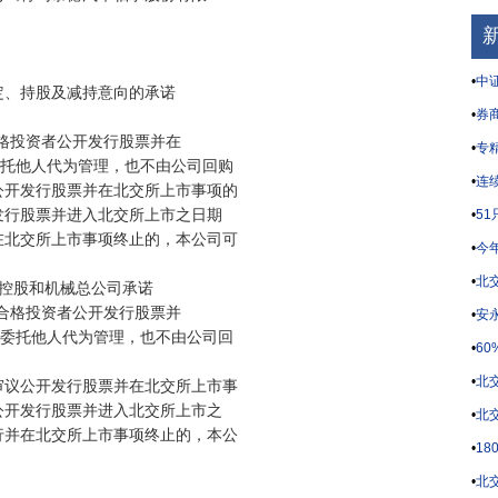
•
中证
、持股及减持意向的承诺

•
券商
格投资者公开发行股票并在

•
专
委托他人代为管理，也不由公司回购

•
连
开发行股票并在北交所上市事项的

行股票并进入北交所上市之日期

•
5
北交所上市事项终止的，本公司可

•
今
•
北
控股和机械总公司承诺

合格投资者公开发行股票并

•
安永
或委托他人代为管理，也不由公司回

•
6
•
北
议公开发行股票并在北交所上市事

开发行股票并进入北交所上市之

•
北
并在北交所上市事项终止的，本公

•
1
•
北