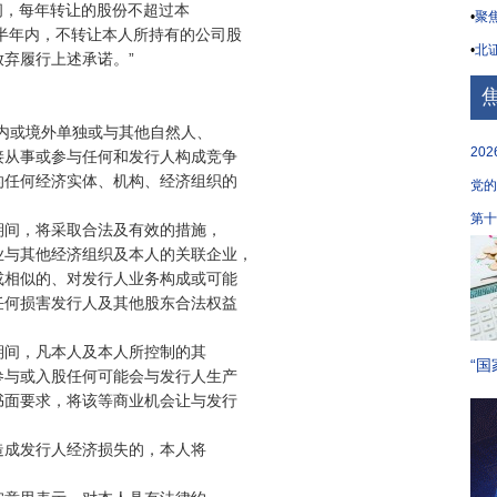
间，每年转让的股份不超过本

•
聚焦
半年内，不转让本人所持有的公司股

•
北证
弃履行上述承诺。”

内或境外单独或与其他自然人、

20
从事或参与任何和发行人构成竞争

任何经济实体、机构、经济组织的

党的
第十
间，将采取合法及有效的措施，

与其他经济组织及本人的关联企业，

相似的、对发行人业务构成或可能

何损害发行人及其他股东合法权益

间，凡本人及本人所控制的其

“国
与或入股任何可能会与发行人生产

面要求，将该等商业机会让与发行

成发行人经济损失的，本人将
