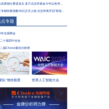
优质细分赛道龙头 多只北交所基金今年以来净值涨逾40%
专精特新指数30日正式上线 北交所将开启“双指数”时代
焦点专题
26年全国两会
二十届四中全会
二届Choice最佳分析师
家队”增持股票
世界人工智能大会