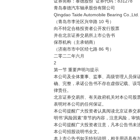
证券简称：泰德股份  证券代码：831278

青岛泰德汽车轴承股份有限公司

Qingdao Taide Automobile Bearing Co.,Ltd.

（青岛市李沧区兴华路 10 号）

向不特定合格投资者公开发行股票

并在北京证券交易所上市公告书

保荐机构（主承销商）

（济南市市中区经七路 86 号）

二零二二年六月 

2

第一节 重要声明与提示

本公司及全体董事、监事、高级管理人员保证
确、完整，承诺公告书不存在虚假记载、误导
律责任。

北京证券交易所、有关政府机关对本公司股票
表明对本公司的任何保证。

本公司提醒广大投资者认真阅读北京证券交易
明书“风险因素”章节的内容，注意风险，审慎
本公司提醒广大投资者注意，凡本公告书未涉
本公司招股说明书全文。

本上市公告书如无特别说明，相关用语具有与