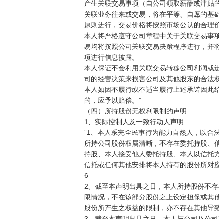
产生关联交易事项（自公司领取薪酬或津贴的
关联业务往来或交易，将在平等、自愿的基础
原则进行，交易价格将按照市场公认的合理价
本人将严格遵守公司章程中关于关联交易事项
易均将按照公司关联交易决策程序进行，并将
项进行信息披露。

本人保证不会利用关联交易转移公司利润或进
司的经营决策来损害公司及其他股东的合法权
本人如因不履行或不适当履行上述承诺因此给
的，应予以赔偿。”

（四）所持股份无权利限制的声明

1、实际控制人及一致行动人声明

“1、本人系完全民事行为能力自然人，以合
所持公司股份权属清晰，不存在委托持股、信
持股、本人接受他人委托持股、本人以信托方
信托或任何其他安排将本人持有的股份所对应
6

2、截至本声明出具之日，本人所持股份不存
限情况，不在该部分股份之上设定担保或其他
股份所产生之权益的限制，亦不存在其他导致
3、截至本声明出具之日，本人与公司及公司