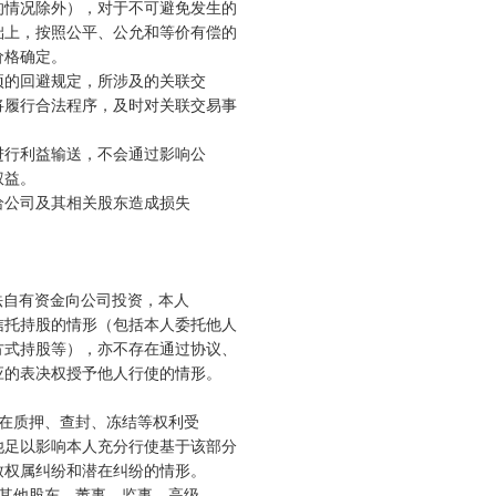
情况除外），对于不可避免发生的

上，按照公平、公允和等价有偿的

格确定。

的回避规定，所涉及的关联交

履行合法程序，及时对关联交易事

行利益输送，不会通过影响公

益。

公司及其相关股东造成损失

法自有资金向公司投资，本人

托持股的情形（包括本人委托他人

式持股等），亦不存在通过协议、

的表决权授予他人行使的情形。 

在质押、查封、冻结等权利受

足以影响本人充分行使基于该部分

权属纠纷和潜在纠纷的情形。

其他股东、董事、监事、高级
