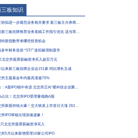
新三板知识
协拟进一步规范业务相关要求 新三板主办券商执业质量有望“再升级”
新三板挂牌推荐业务底稿工作指引优化 适当简化部分要求
精特新指数带来哪些投资机会
续多年财务造假 *ST广道拟被强制退市
1只北交所股票获融资净买入超百万元
年以来新三板挂牌企业达151家 同比增长五成
交所主题基金年内最高涨逾70%
：A股IPO稳中有进 北交所正向“硬科技企业聚集地”加速转型
0%占比！北交所IPO受理量领跑A股
交所新股持续火爆！交大铁发上市首日大涨 262%！
交所IPO审核出现加速迹象！
80只北交所股票获融资净买入
交所5月以来新增受理10家公司IPO