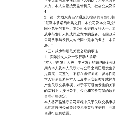
本承诺函所述事项已经本人确认，为本人真实
束力。本人自愿接受监管机关、社会公众及投资
4

2、第一大股东青岛华通及其控制的青岛机电
“截至本承诺函出具之日，本公司及本公司控
同业竞争的业务。本公司承诺自发行人于北京证
从事与发行人构成同业竞争的业务。若因政府
公司从事与发行人构成同业竞争的业务，本公
决。”

（三）减少和规范关联交易的承诺

1、实际控制人及一致行动人承诺

“本人已向发行人关于本次发行聘请的保荐机
期内本人及本人关联方与公司之间已经发生的
是真实、完整的，不存在虚假陈述、误导性陈
本人将尽量避免本人以及本人实际控制或施加
产生关联交易事项，对于不可避免发生的关联
的基础上，按照公平、公允和等价有偿的原则
合理价格确定。

本人将严格遵守公司章程中关于关联交易事项
易均将按照公司关联交易决策程序进行，并将
项进行信息披露。
