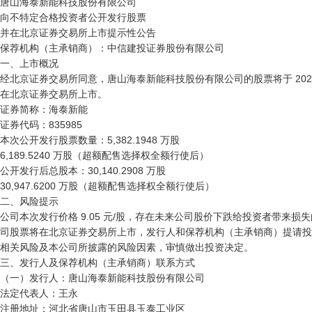
唐山海泰新能科技股份有限公司

向不特定合格投资者公开发行股票

并在北京证券交易所上市提示性公告

保荐机构（主承销商）：中信建投证券股份有限公司

一、上市概况

经北京证券交易所同意，唐山海泰新能科技股份有限公司的股票将于 2022 年 
在北京证券交易所上市。

证券简称：海泰新能

证券代码：835985

本次公开发行股票数量：5,382.1948 万股

6,189.5240 万股（超额配售选择权全额行使后）

公开发行后总股本：30,140.2908 万股

30,947.6200 万股（超额配售选择权全额行使后）

二、风险提示

公司本次发行价格 9.05 元/股，存在未来公司股价下跌给投资者带来损失
司股票将在北京证券交易所上市，发行人和保荐机构（主承销商）提请投
相关风险及本公司所披露的风险因素，审慎做出投资决定。

三、发行人及保荐机构（主承销商）联系方式

（一）发行人：唐山海泰新能科技股份有限公司

法定代表人：王永

注册地址：河北省唐山市玉田县玉泰工业区
