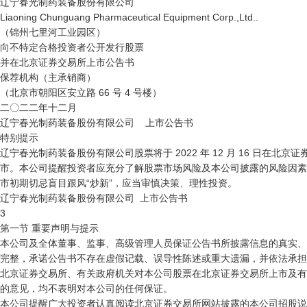
辽宁春光制药装备股份有限公司

Liaoning Chunguang Pharmaceutical Equipment Corp.,Ltd..

（锦州七里河工业园区）

向不特定合格投资者公开发行股票

并在北京证券交易所上市公告书

保荐机构（主承销商）

（北京市朝阳区安立路 66 号 4 号楼）

二〇二二年十二月 

辽宁春光制药装备股份有限公司    上市公告书

特别提示

辽宁春光制药装备股份有限公司股票将于 2022 年 12 月 16 日在北京证
市。本公司提醒投资者应充分了解股票市场风险及本公司披露的风险因素
市初期切忌盲目跟风“炒新”，应当审慎决策、理性投资。

辽宁春光制药装备股份有限公司  上市公告书

3

第一节 重要声明与提示

本公司及全体董事、监事、高级管理人员保证公告书所披露信息的真实、
完整，承诺公告书不存在虚假记载、误导性陈述或重大遗漏，并依法承担
北京证券交易所、有关政府机关对本公司股票在北京证券交易所上市及有
的意见，均不表明对本公司的任何保证。

本公司提醒广大投资者认真阅读北京证券交易所网站披露的本公司招股说