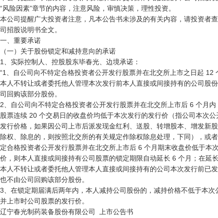
“风险因素”章节的内容，注意风险，审慎决策，理性投资。

本公司提醒广大投资者注意，凡本公告书未涉及的有关内容，请投资者查
司招股说明书全文。

一、重要承诺

（一）关于股份锁定和减持意向的承诺

1、实际控制人、控股股东毕春光、边境承诺：

“1、自公司向不特定合格投资者公开发行股票并在北交所上市之日起 12 
本人不转让或者委托他人管理本次发行前本人直接或间接持有的公司股份
司回购该部分股份。

2、自公司向不特定合格投资者公开发行股票并在北交所上市后 6 个月内
股票连续 20 个交易日的收盘价均低于本次发行的发行价（指公司本次公
发行价格，如果因公司上市后派发现金红利、送股、转增股本、增发新股
除权、除息的，则按照北交所的有关规定作除权除息处理，下同），或者
定合格投资者公开发行股票并在北交所上市后 6 个月期末收盘价低于本次
价，则本人直接或间接持有公司股票的锁定期限自动延长 6 个月；在延长
本人不转让或者委托他人管理本人直接或间接持有的公司本次发行前已发
也不由公司回购该部分股份。

3、在锁定期届满后两年内，本人减持公司股份的，减持价格不低于本次公
并上市时公司股票的发行价。 

辽宁春光制药装备股份有限公司  上市公告书
