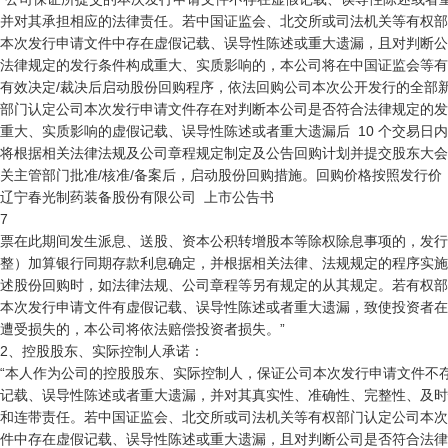
并对其承担相应的法律责任。若中国证监会、北交所或司法机关等有权部
本次发行申请文件中存在虚假记载、误导性陈述或重大遗漏，且对判断公
法律规定的发行条件构成重大、实质影响的，本公司将在中国证监会等有
有效决定/裁决后启动股份回购程序，依法回购公司本次公开发行的全部新
部门认定公司本次发行申请文件存在对判断本公司是否符合法律规定的发
重大、实质影响的虚假记载、误导性陈述或者重大遗漏后  10 个交易日内
将根据相关法律法规及公司章程规定制定及公告回购计划并提交股东大会
关主管部门批准/核准/备案后，启动股份回购措施。回购价格按照发行价（
辽宁春光制药装备股份有限公司  上市公告书

7

票在此期间发生派息、送股、资本公积转增股本等除权除息事项的，发行
整）加算银行同期存款利息确定，并根据相关法律、法规规定的程序实施
述股份回购时，如法律法规、公司章程等另有规定的从其规定。若有权部
本次发行申请文件有虚假记载、误导性陈述或者重大遗漏，致使投资者在
遭受损失的，本公司将依法赔偿投资者损失。”

2、控股股东、实际控制人承诺：

“本人作为公司的控股股东、实际控制人，保证公司本次发行申请文件不存
记载、误导性陈述或者重大遗漏，并对其真实性、准确性、完整性、及时
和连带责任。若中国证监会、北交所或司法机关等有权部门认定公司本次
件中存在虚假记载、误导性陈述或重大遗漏，且对判断公司是否符合法律