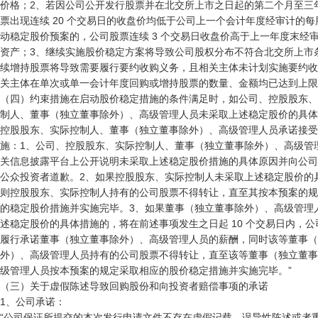
价格；2、若因公司公开发行股票并在北交所上市之日起的第二个月至三年
票出现连续 20 个交易日的收盘价均低于公司上一个会计年度经审计的每
动稳定股价预案的，公司股票连续 3 个交易日收盘价高于上一年度末经审
资产；3、继续实施股价稳定方案将导致公司股权分布不符合北交所上市条
续增持股票将导致需要履行要约收购义务，且相关主体未计划实施要约收购
关主体在单次或单一会计年度回购或增持股票的数量、金额均已达到上限
（四）约束措施在启动股价稳定措施的条件满足时，如公司、控股股东、
制人、董事（独立董事除外）、高级管理人员未采取上述稳定股价的具体
控股股东、实际控制人、董事（独立董事除外）、高级管理人员承诺接受
施：1、公司、控股股东、实际控制人、董事（独立董事除外）、高级管理
关信息披露平台上公开说明未采取上述稳定股价措施的具体原因并向公司
公众投资者道歉。2、如果控股股东、实际控制人未采取上述稳定股价的具
则控股股东、实际控制人持有的公司股票不得转让，直至其按本预案的规
的稳定股价措施并实施完毕。3、如果董事（独立董事除外）、高级管理人
述稳定股价的具体措施的，将在前述事项发生之日起 10 个交易日内，公
履行承诺董事（独立董事除外）、高级管理人员的薪酬，同时该等董事（
外）、高级管理人员持有的公司股票不得转让，直至该等董事（独立董事
级管理人员按本预案的规定采取相应的股价稳定措施并实施完毕。”

（三）关于虚假陈述导致回购股份和向投资者赔偿事项的承诺

1、公司承诺：

“公司保证所提交的本次发行申请文件不存在虚假记载、误导性陈述或者重