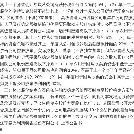
其上一个分红会计年度从公司所获得现金分红金额的 5%；（2）单一年度
股价的增持资金总额不超过其上一个分红会计年度从公司所获得现金分红金额
2、公司董事（不含独立董事）、高级管理人员增持公司股票在公司控股股
制人已履行稳定股价措施但仍需要采取稳定股价措施时，公司董事（不含
高级管理人员将增持公司股票，增持时应遵循以下原则：（1）单次用于增
金金额不低于其上一年度从公司领取的税后薪酬累计额的 5%；（2）单一
持的资金总额不超过其上一年度从公司领取的税后薪酬累计额的 20%。3
票当公司控股股东、实际控制人、董事（不含独立董事）和高级管理人员
股价措施但仍需要采取稳定股价措施时，公司将向社会公众股东回购公司
回购公司股份应遵循以下原则：（1）单次用于回购股票的资金不低于上一
经审计的归属于母公司股东净利润的 10%，不高于上一个会计年度经审计
公司股东净利润的 20%；（2）同一年度用于回购股票的资金不高于上一
归属于母公司股东净利润的 30%。

（三）终止股价稳定方案的条件触发稳定股价预案时点至股价稳定方案尚
前或股价稳定方案实施后，若出现以下任一情形，则视为本次稳定股价措
及承诺履行完毕，已公告的稳定股价方案终止执行：1、若因公司公开发行
交所上市之日起的一个月内，公司股票出现连续 10 个交易日的收盘价均
价格而启动稳定股价预案的，公司股票连续 3 个交易日的收盘价均高于公
辽宁春光制药装备股份有限公司  上市公告书

6
