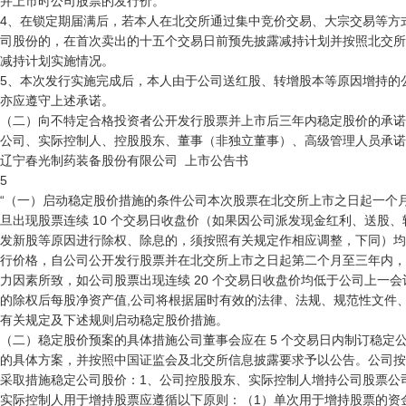
并上市时公司股票的发行价。

4、在锁定期届满后，若本人在北交所通过集中竞价交易、大宗交易等方式
司股份的，在首次卖出的十五个交易日前预先披露减持计划并按照北交所
减持计划实施情况。

5、本次发行实施完成后，本人由于公司送红股、转增股本等原因增持的公
亦应遵守上述承诺。

（二）向不特定合格投资者公开发行股票并上市后三年内稳定股价的承诺

公司、实际控制人、控股股东、董事（非独立董事）、高级管理人员承诺：
辽宁春光制药装备股份有限公司  上市公告书

5

“（一）启动稳定股价措施的条件公司本次股票在北交所上市之日起一个月
旦出现股票连续 10 个交易日收盘价（如果因公司派发现金红利、送股、
发新股等原因进行除权、除息的，须按照有关规定作相应调整，下同）均
行价格，自公司公开发行股票并在北交所上市之日起第二个月至三年内，
力因素所致，如公司股票出现连续 20 个交易日收盘价均低于公司上一会
的除权后每股净资产值,公司将根据届时有效的法律、法规、规范性文件、
有关规定及下述规则启动稳定股价措施。

（二）稳定股价预案的具体措施公司董事会应在 5 个交易日内制订稳定公
的具体方案，并按照中国证监会及北交所信息披露要求予以公告。公司按
采取措施稳定公司股价：1、公司控股股东、实际控制人增持公司股票公司
实际控制人用于增持股票应遵循以下原则：（1）单次用于增持股票的资金