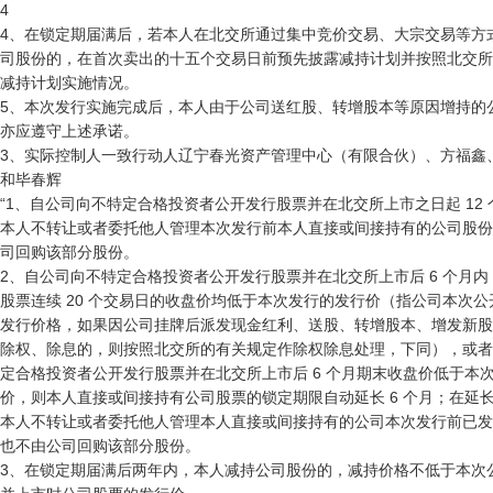
4

4、在锁定期届满后，若本人在北交所通过集中竞价交易、大宗交易等方式
司股份的，在首次卖出的十五个交易日前预先披露减持计划并按照北交所
减持计划实施情况。

5、本次发行实施完成后，本人由于公司送红股、转增股本等原因增持的公
亦应遵守上述承诺。

3、实际控制人一致行动人辽宁春光资产管理中心（有限合伙）、方福鑫、
和毕春辉

“1、自公司向不特定合格投资者公开发行股票并在北交所上市之日起 12 
本人不转让或者委托他人管理本次发行前本人直接或间接持有的公司股份
司回购该部分股份。

2、自公司向不特定合格投资者公开发行股票并在北交所上市后 6 个月内
股票连续 20 个交易日的收盘价均低于本次发行的发行价（指公司本次公
发行价格，如果因公司挂牌后派发现金红利、送股、转增股本、增发新股
除权、除息的，则按照北交所的有关规定作除权除息处理，下同），或者
定合格投资者公开发行股票并在北交所上市后 6 个月期末收盘价低于本次
价，则本人直接或间接持有公司股票的锁定期限自动延长 6 个月；在延长
本人不转让或者委托他人管理本人直接或间接持有的公司本次发行前已发
也不由公司回购该部分股份。

3、在锁定期届满后两年内，本人减持公司股份的，减持价格不低于本次公