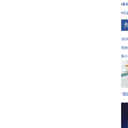
•
聚焦
•
北证
20
党的
第十
“国