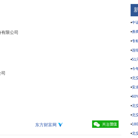
•
中证
•
券商
有限公司

•
专
•
连
•
5
•
今
司

•
北
•
安永
•
6
•
北
•
北
•
1
东方财富网
•
北