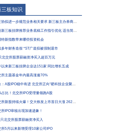
新三板知识
协拟进一步规范业务相关要求 新三板主办券商执业质量有望“再升级”
新三板挂牌推荐业务底稿工作指引优化 适当简化部分要求
精特新指数带来哪些投资机会
续多年财务造假 *ST广道拟被强制退市
1只北交所股票获融资净买入超百万元
年以来新三板挂牌企业达151家 同比增长五成
交所主题基金年内最高涨逾70%
：A股IPO稳中有进 北交所正向“硬科技企业聚集地”加速转型
0%占比！北交所IPO受理量领跑A股
交所新股持续火爆！交大铁发上市首日大涨 262%！
交所IPO审核出现加速迹象！
80只北交所股票获融资净买入
交所5月以来新增受理10家公司IPO