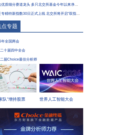
优质细分赛道龙头 多只北交所基金今年以来净值涨逾40%
专精特新指数30日正式上线 北交所将开启“双指数”时代
焦点专题
26年全国两会
二十届四中全会
二届Choice最佳分析师
家队”增持股票
世界人工智能大会