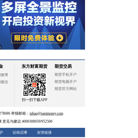
金
东方财富期货
期货交易
期货手机开户
网微博
期货电脑开户
网微信
期货官方网站
扫一扫下载APP
78686 举报邮箱：
jubao@eastmoney.com
网
意见与建议:4000300059/952500
护
征稿启事
友情链接