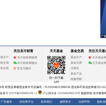
关注东方财富
天天基金
基金交易
关注天天基
证券开户
基金开户
东方财富网微博
天天基金
在线交易
基金交易
东方财富网微信
天天基金
证券交易
活期宝
意见与建议
基金产品
扫一扫下载
稳健理财
APP
 经营证券期货业务许可证编号：913101046312860336 违法和不良信息举报:021-612
案号:沪ICP备05006054号-11
沪公网安备 31010402000120号
版权所有:东方财富
广告服务
供应商平台
联系我们
诚聘英才
法律声明
隐私保