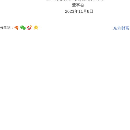
                                                              董事会

分享到：
东方财富