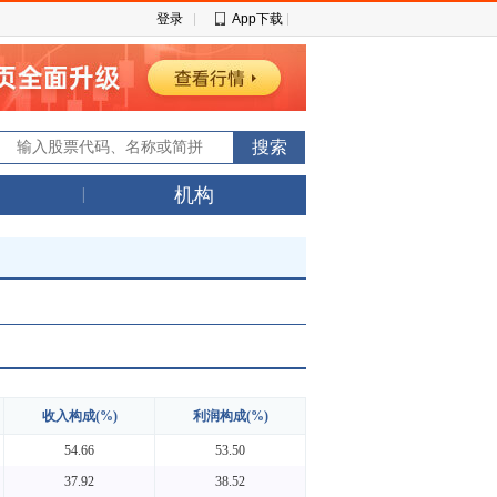
登录
App下载
机构
收入构成(%)
利润构成(%)
54.66
53.50
37.92
38.52