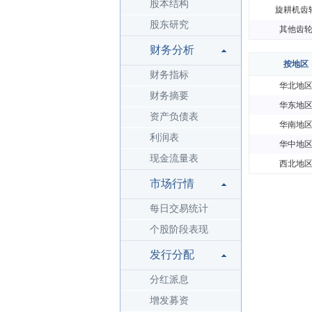
股本结构
旋耕机齿
股东研究
其他齿
财务分析
按地区
财务指标
华北地
财务摘要
华东地
资产负债表
华南地
利润表
华中地
现金流量表
西北地
市场行情
每日交易统计
个股阶段表现
发行分配
分红派息
增发募资