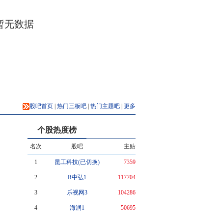
暂无数据
股吧首页
|
热门三板吧
|
热门主题吧
|
更多
个股热度榜
名次
股吧
主贴
1
昆工科技(已切换)
7359
2
R中弘1
117704
3
乐视网3
104286
4
海润1
50695