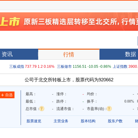
资讯
数据
行情
三板成指
737.79
1.2
0.16%
三板做市
1156.51
-10.05
-0.86%
上证指数
3900
公司于北交所转板上市，股票代码为920662
最高：
-
涨停：
-
均价：
-
+
自选
最低：
-
跌停：
-
换手：
0.00%
总市值：
-
流通市值：
-
市盈率(动)：
-
股票速览
主营业务
股本结构
股东户数