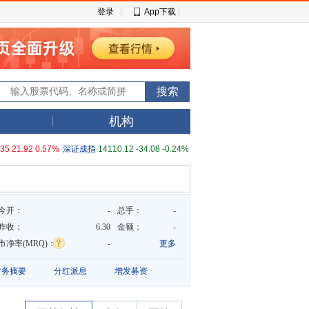
登录
App下载
机构
.35
21.92
0.57%
深证成指
14110.12
-34.08
-0.24%
今开：
-
总手：
-
昨收：
6.30
金额：
-
市净率(MRQ)：
-
更多
财务摘要
分红派息
增发募资