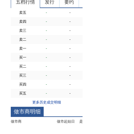
五档行情
发行
要约
卖五
-
-
卖四
-
-
卖三
-
-
卖二
-
-
卖一
-
-
买一
-
-
买二
-
-
买三
-
-
买四
-
-
买五
-
-
更多历史成交明细
做市商明细
做市商
做市起始日
是否首批做市商