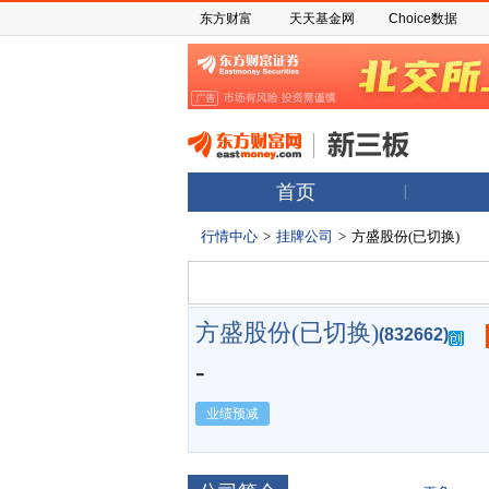
东方财富
天天基金网
Choice数据
首页
行情中心
>
挂牌公司
>
方盛股份(已切换)
方盛股份(已切换)
(832662)
-
业绩预减