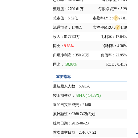
流通股：
2700.61万
每股净资产：
5.29
总市值：
5.52亿
市盈率LYR：
27.81
流通市值：
1.70亿
市净率MRQ：
1.19
收入：
8177.93万
毛利率：
17.64%
同比：
9.83%
净利率：
4.36%
归母净利润：
350.20万
负债率：
22.95%
同比：
-50.08%
ROE：
0.41%
重要指标
最新股东人数：
5095人
较上期变动：
-884人(-14.79%)
近60日实际成交：
21/60
累计融资：
9368.74万(3次)
挂牌日期：
2015-06-23
首次成交日期：
2016-07-22