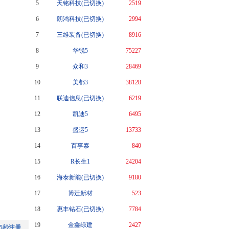
5
天铭科技(已切换)
2519
6
朗鸿科技(已切换)
2994
7
三维装备(已切换)
8916
8
华锐5
75227
9
众和3
28469
10
美都3
38128
11
联迪信息(已切换)
6219
12
凯迪5
6495
13
盛运5
13733
14
百事泰
840
15
R长生1
24204
16
海泰新能(已切换)
9180
17
博迁新材
523
18
惠丰钻石(已切换)
7784
19
金鑫绿建
2427