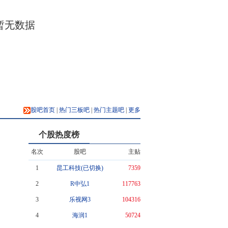
暂无数据
股吧首页
|
热门三板吧
|
热门主题吧
|
更多
个股热度榜
名次
股吧
主贴
1
昆工科技(已切换)
7359
2
R中弘1
117763
3
乐视网3
104316
4
海润1
50724