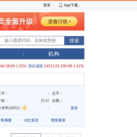
登录
App下载
机构
.04
39.69
1.02%
深证成指
14311.01
200.89
1.42%
今开：
-
总手：
-
昨收：
18.43
金额：
-
市净率(MRQ)：
-
更多
财务摘要
分红派息
增发募资