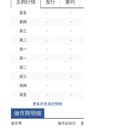
五档行情
发行
要约
卖五
-
-
卖四
-
-
卖三
-
-
卖二
-
-
卖一
-
-
买一
-
-
买二
-
-
买三
-
-
买四
-
-
买五
-
-
更多历史成交明细
做市商明细
做市商
做市起始日
是否首批做市商