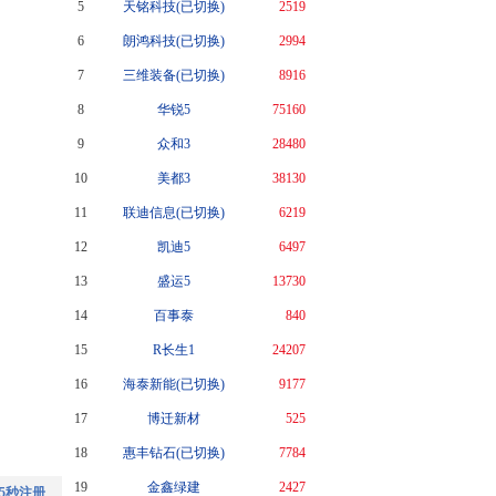
5
天铭科技(已切换)
2519
6
朗鸿科技(已切换)
2994
7
三维装备(已切换)
8916
8
华锐5
75160
9
众和3
28480
10
美都3
38130
11
联迪信息(已切换)
6219
12
凯迪5
6497
13
盛运5
13730
14
百事泰
840
15
R长生1
24207
16
海泰新能(已切换)
9177
17
博迁新材
525
18
惠丰钻石(已切换)
7784
19
金鑫绿建
2427