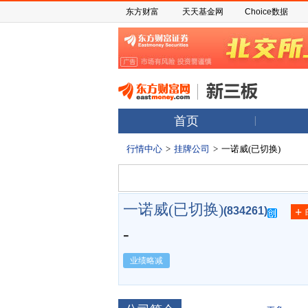
东方财富
天天基金网
Choice数据
首页
行情中心
>
挂牌公司
>
一诺威(已切换)
一诺威(已切换)
(834261)
+
-
业绩略减