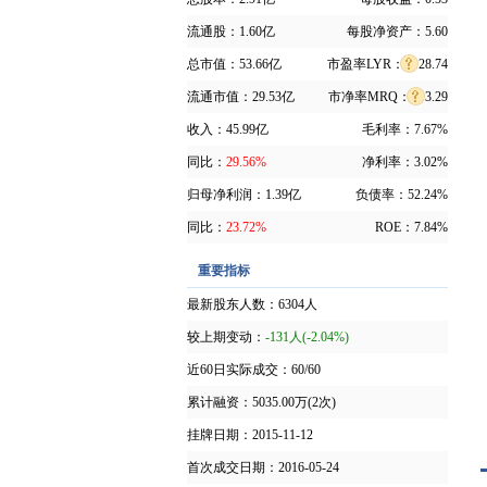
流通股：
1.60亿
每股净资产：
5.60
总市值：
53.66亿
市盈率LYR：
28.74
流通市值：
29.53亿
市净率MRQ：
3.29
收入：
45.99亿
毛利率：
7.67%
同比：
29.56%
净利率：
3.02%
归母净利润：
1.39亿
负债率：
52.24%
同比：
23.72%
ROE：
7.84%
重要指标
最新股东人数：
6304人
较上期变动：
-131人(-2.04%)
近60日实际成交：
60/60
累计融资：
5035.00万(2次)
挂牌日期：
2015-11-12
首次成交日期：
2016-05-24