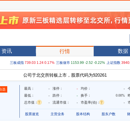
资讯
数据
行情
三板成指
739.03
1.24
0.17%
三板做市
1153.99
-2.52
-0.22%
上证指数
3940
公司于北交所转板上市，股票代码为920261
最高：
-
涨停：
-
均价：
-
自选
最低：
-
跌停：
-
换手：
0.00%
总市值：
-
流通市值：
-
市盈率(动)：
-
股票速览
主营业务
股本结构
股东户数