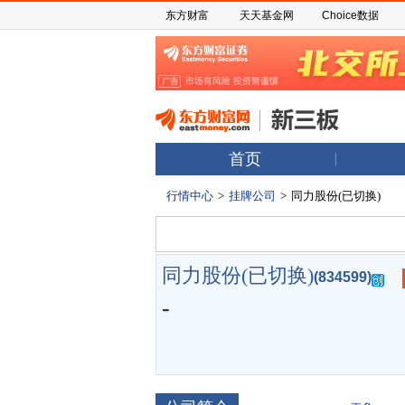
东方财富
天天基金网
Choice数据
首页
行情中心
>
挂牌公司
>
同力股份(已切换)
同力股份(已切换)
(834599)
-