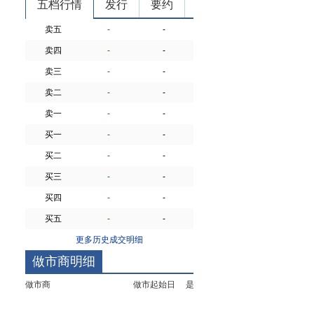
五档行情
发行
要约
卖五
-
-
卖四
-
-
卖三
-
-
卖二
-
-
卖一
-
-
买一
-
-
买二
-
-
买三
-
-
买四
-
-
买五
-
-
更多历史成交明细
做市商明细
做市商
做市起始日
是否首批做市商