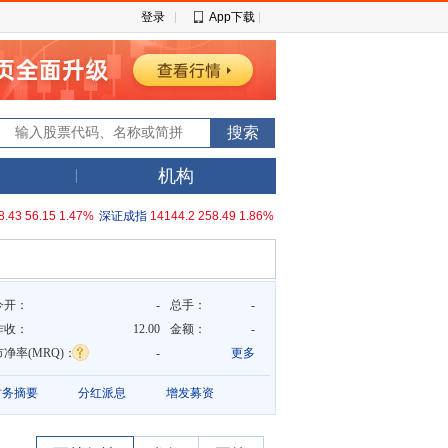
登录
App下载
机构
8.43
56.15
1.47%
深证成指
14144.2
258.49
1.86%
今开：
-
总手：
-
昨收：
12.00
金额：
-
市净率(MRQ)：
-
更多
财务摘要
分红派息
增发募资