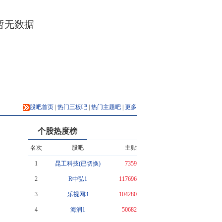
暂无数据
股吧首页
|
热门三板吧
|
热门主题吧
|
更多
个股热度榜
名次
股吧
主贴
1
昆工科技(已切换)
7359
2
R中弘1
117696
3
乐视网3
104280
4
海润1
50682