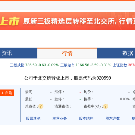
资讯
数据
行情
三板成指
736.59
-0.63
-0.09%
三板做市
1166.56
-3.59
-0.31%
上证指数
387
公司于北交所转板上市，股票代码为920599
最高：
-
涨停：
-
均价：
-
+
自选
最低：
-
跌停：
-
换手：
0.00%
总市值：
-
流通市值：
-
市盈率(动)：
-
股票速览
主营业务
股本结构
股东户数