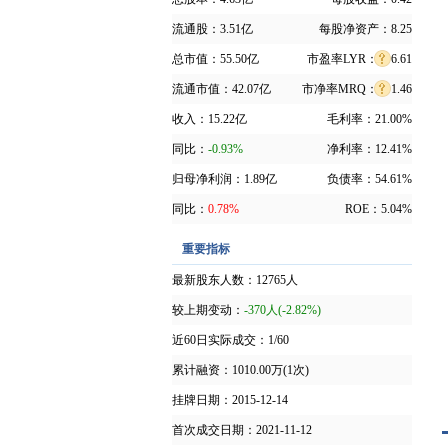
流通股：
3.51亿
每股净资产：
8.25
总市值：
55.50亿
市盈率LYR：
6.61
流通市值：
42.07亿
市净率MRQ：
1.46
收入：
15.22亿
毛利率：
21.00%
同比：
-0.93%
净利率：
12.41%
归母净利润：
1.89亿
负债率：
54.61%
同比：
0.78%
ROE：
5.04%
重要指标
最新股东人数：
12765人
较上期变动：
-370人(-2.82%)
近60日实际成交：
1/60
累计融资：
1010.00万(1次)
挂牌日期：
2015-12-14
首次成交日期：
2021-11-12