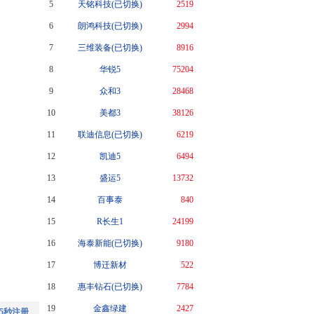
5
天铭科技(已切换)
2519
6
朗鸿科技(已切换)
2994
7
三维装备(已切换)
8916
8
华锐5
75204
9
众和3
28468
10
美都3
38126
11
联迪信息(已切换)
6219
12
凯迪5
6494
13
盛运5
13732
14
百事泰
840
15
R长生1
24199
16
海泰新能(已切换)
9180
17
博迁新材
522
18
惠丰钻石(已切换)
7784
19
金鑫绿建
2427