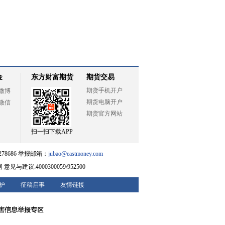
金
东方财富期货
期货交易
期货手机开户
微博
期货电脑开户
微信
期货官方网站
扫一扫下载APP
78686 举报邮箱：
jubao@eastmoney.com
网
意见与建议:4000300059/952500
护
征稿启事
友情链接