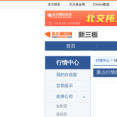
东方财富
天天基金网
Choice数据
首页
行情中心
>
N
行情中心
重点行情
我的自选股
交易提示
挂牌公司
创新层
基础层