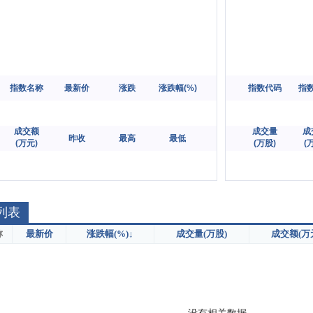
指数名称
最新价
涨跌
涨跌幅(%)
指数代码
指
成交额

成交量

成
昨收
最高
最低
(万元)
(万股)
(
列表
称
最新价
涨跌幅(%)
↓
成交量(万股)
成交额(万