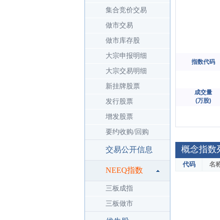
集合竞价交易
做市交易
做市库存股
大宗申报明细
指数代码
大宗交易明细
新挂牌股票
成交量

(万股)
发行股票
增发股票
要约收购/回购
概念指数
交易公开信息
代码
名
NEEQ指数
三板成指
三板做市