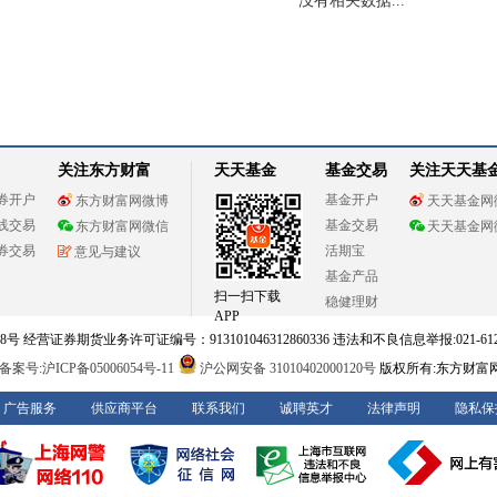
没有相关数据...
关注东方财富
天天基金
基金交易
关注天天基
券开户
基金开户
东方财富网微博
天天基金网
线交易
基金交易
东方财富网微信
天天基金网
券交易
活期宝
意见与建议
基金产品
扫一扫下载
稳健理财
APP
 经营证券期货业务许可证编号：913101046312860336 违法和不良信息举报:021-612
案号:沪ICP备05006054号-11
沪公网安备 31010402000120号
版权所有:东方财富
广告服务
供应商平台
联系我们
诚聘英才
法律声明
隐私保