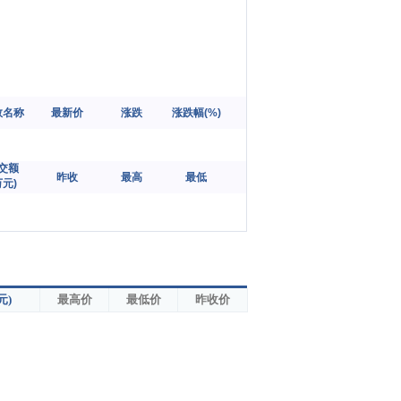
数名称
最新价
涨跌
涨跌幅(%)
交额

昨收
最高
最低
万元)
元)
最高价
最低价
昨收价