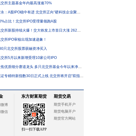
北交所主题基金年内最高涨逾70%
永：A股IPO稳中有进 北交所正向“硬科技企业聚集地”加速转型
60%占比！北交所IPO受理量领跑A股
北交所新股持续火爆！交大铁发上市首日大涨 262%！
北交所IPO审核出现加速迹象！
180只北交所股票获融资净买入
北交所5月以来新增受理10家公司IPO
焦优质细分赛道龙头 多只北交所基金今年以来净值涨逾40%
证专精特新指数30日正式上线 北交所将开启“双指数”时代
金
东方财富期货
期货交易
期货手机开户
网微博
期货电脑开户
网微信
期货官方网站
扫一扫下载APP