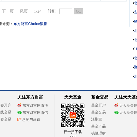
•
下一页
尾页
1
/
24
转到
GO
•
安
•
据来源：
东方财富Choice数据
•
•
•
•
•
聚
•
北
关注东方财富
天天基金
基金交易
关注天天基
证券开户
基金开户
东方财富网微博
天天基金
在线交易
基金交易
东方财富网微信
天天基金
证券交易
活期宝
意见与建议
基金产品
扫一扫下载
稳健理财