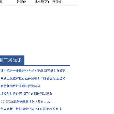
称
最新价
成交额(万)
涨跌幅
新三板知识
证协拟进一步规范业务相关要求 新三板主办券商执业质量有望“再升级”
商新三板挂牌推荐业务底稿工作指引优化 适当简化部分要求
专精特新指数带来哪些投资机会
连续多年财务造假 *ST广道拟被强制退市
51只北交所股票获融资净买入超百万元
今年以来新三板挂牌企业达151家 同比增长五成