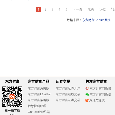
1
2
3
4
5
下一页
尾页
1
/
42
转
数据来源：
东方财富Choice数据
东方财富
东方财富产品
证券交易
关注东方财富
东方财富免费版
东方财富证券开户
东方财富网微博
东方财富Level-2
东方财富在线交易
东方财富网微信
东方财富策略版
东方财富证券交易
意见与建议
妙想投研助理
扫一扫下载
Choice金融终端