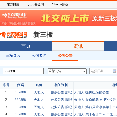
东方财富
天天基金网
Choice数据
首页
资讯
三板导读
公司要闻
公司公告
序号
代码
名称
相关资料
标
1
832888
天地人
更多公告
股吧
天地人:提供担保的公告
2
832888
天地人
更多公告
股吧
天地人:股份解除质押的公告
3
832888
天地人
更多公告
股吧
天地人:第四届董事会第十五
4
832888
天地人
更多公告
股吧
天地人:关于召开2026年第二