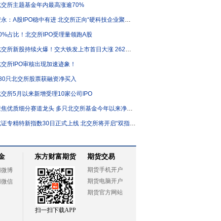
北交所主题基金年内最高涨逾70%
永：A股IPO稳中有进 北交所正向“硬科技企业聚集地”加速转型
60%占比！北交所IPO受理量领跑A股
北交所新股持续火爆！交大铁发上市首日大涨 262%！
北交所IPO审核出现加速迹象！
180只北交所股票获融资净买入
北交所5月以来新增受理10家公司IPO
焦优质细分赛道龙头 多只北交所基金今年以来净值涨逾40%
证专精特新指数30日正式上线 北交所将开启“双指数”时代
金
东方财富期货
期货交易
期货手机开户
网微博
期货电脑开户
网微信
期货官方网站
扫一扫下载APP