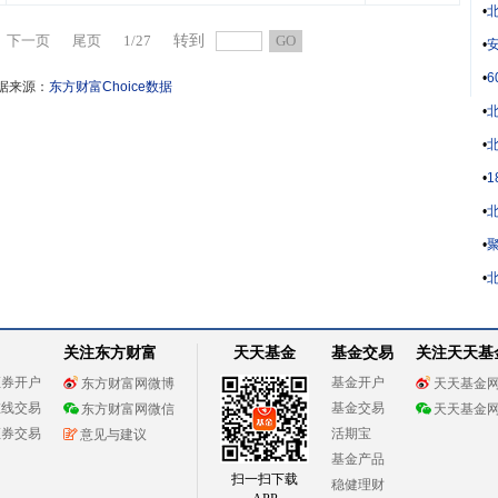
•
下一页
尾页
1
/
27
转到
GO
•
安
•
据来源：
东方财富Choice数据
•
•
•
•
•
聚
•
北
关注东方财富
天天基金
基金交易
关注天天基
证券开户
基金开户
东方财富网微博
天天基金
在线交易
基金交易
东方财富网微信
天天基金
证券交易
活期宝
意见与建议
基金产品
扫一扫下载
稳健理财