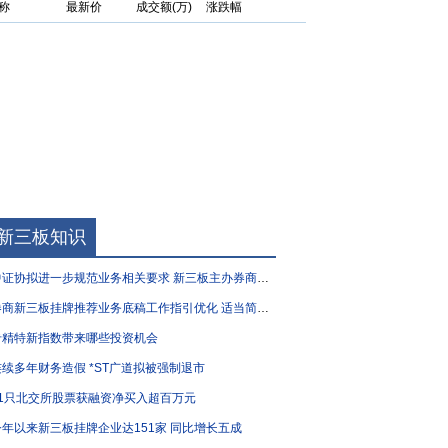
称
最新价
成交额(万)
涨跌幅
新三板知识
证协拟进一步规范业务相关要求 新三板主办券商执业质量有望“再升级”
商新三板挂牌推荐业务底稿工作指引优化 适当简化部分要求
专精特新指数带来哪些投资机会
连续多年财务造假 *ST广道拟被强制退市
51只北交所股票获融资净买入超百万元
今年以来新三板挂牌企业达151家 同比增长五成