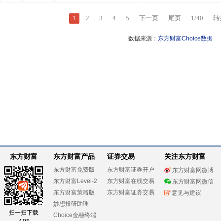
1
2
3
4
5
下一页
尾页
1
/
40
转
数据来源：
东方财富Choice数据
东方财富
东方财富产品
证券交易
关注东方财富
东方财富免费版
东方财富证券开户
东方财富网微博
东方财富Level-2
东方财富在线交易
东方财富网微信
东方财富策略版
东方财富证券交易
意见与建议
妙想投研助理
扫一扫下载
Choice金融终端