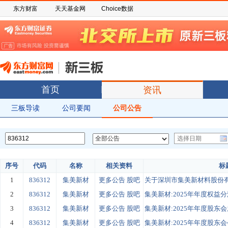
东方财富
天天基金网
Choice数据
首页
资讯
三板导读
公司要闻
公司公告
序号
代码
名称
相关资料
标
1
836312
集美新材
更多公告
股吧
关于深圳市集美新材料股份有
2
836312
集美新材
更多公告
股吧
集美新材:2025年年度权益
3
836312
集美新材
更多公告
股吧
集美新材:2025年年度股东
4
836312
集美新材
更多公告
股吧
集美新材:2025年年度股东