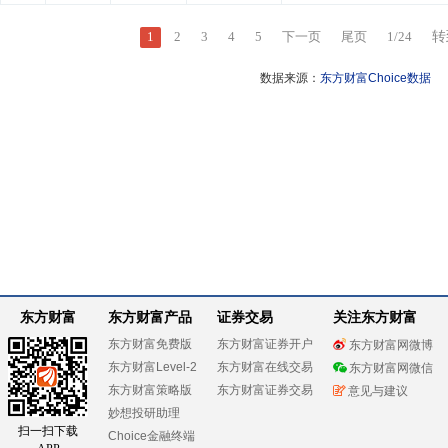
1
2
3
4
5
下一页
尾页
1
/
24
转
数据来源：
东方财富Choice数据
东方财富
东方财富产品
证券交易
关注东方财富
东方财富免费版
东方财富证券开户
东方财富网微博
东方财富Level-2
东方财富在线交易
东方财富网微信
东方财富策略版
东方财富证券交易
意见与建议
妙想投研助理
扫一扫下载
Choice金融终端