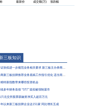
称
最新价
成交额(万)
涨跌幅
新三板知识
证协拟进一步规范业务相关要求 新三板主办券商执业质量有望“再升级”
商新三板挂牌推荐业务底稿工作指引优化 适当简化部分要求
专精特新指数带来哪些投资机会
连续多年财务造假 *ST广道拟被强制退市
51只北交所股票获融资净买入超百万元
今年以来新三板挂牌企业达151家 同比增长五成