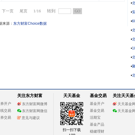
•
下一页
尾页
1
/
16
转到
GO
•
安
•
据来源：
东方财富Choice数据
•
•
•
•
•
聚
•
北
关注东方财富
天天基金
基金交易
关注天天基
证券开户
基金开户
东方财富网微博
天天基金
在线交易
基金交易
东方财富网微信
天天基金
证券交易
活期宝
意见与建议
基金产品
扫一扫下载
稳健理财