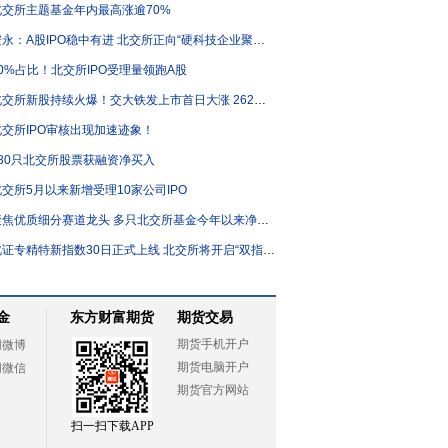
北交所主题基金年内最高涨逾70%
永：A股IPO稳中有进 北交所正向“硬科技企业聚集地”加速转型
60%占比！北交所IPO受理量领跑A股
北交所新股持续火爆！交大铁发上市首日大涨 262%！
北交所IPO审核出现加速迹象！
180只北交所股票获融资净买入
北交所5月以来新增受理10家公司IPO
焦优质细分赛道龙头 多只北交所基金今年以来净值涨逾40%
证专精特新指数30日正式上线 北交所将开启“双指数”时代
金
东方财富期货
期货交易
期货手机开户
网微博
期货电脑开户
网微信
期货官方网站
扫一扫下载APP