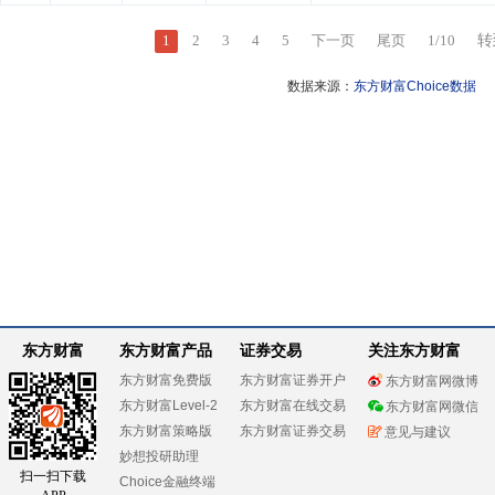
1
2
3
4
5
下一页
尾页
1
/
10
转
数据来源：
东方财富Choice数据
东方财富
东方财富产品
证券交易
关注东方财富
东方财富免费版
东方财富证券开户
东方财富网微博
东方财富Level-2
东方财富在线交易
东方财富网微信
东方财富策略版
东方财富证券交易
意见与建议
妙想投研助理
扫一扫下载
Choice金融终端