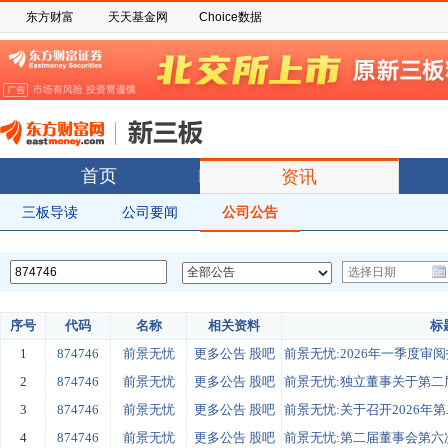
东方财富
天天基金网
Choice数据
首页
资讯
三板导读
公司要闻
公司公告
序号
代码
名称
相关资料
标
1
874746
前景无忧
更多公告
股吧
前景无忧:2026年一季度审
2
874746
前景无忧
更多公告
股吧
前景无忧:独立董事关于第二届
3
874746
前景无忧
更多公告
股吧
前景无忧:关于召开2026年第
4
874746
前景无忧
更多公告
股吧
前景无忧:第二届董事会第六