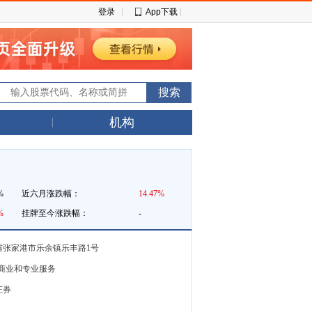
登录
App下载
机构
%
近六月涨跌幅：
14.47%
%
挂牌至今涨跌幅：
-
省张家港市乐余镇乐丰路1号
-商业和专业服务
证券