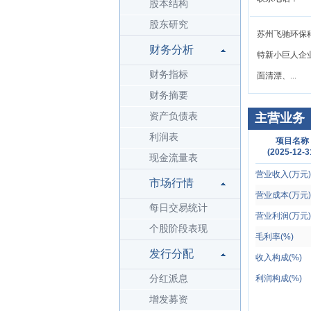
股本结构
股东研究
苏州飞驰环保科
财务分析
特新小巨人企
财务指标
面清漂、...
财务摘要
资产负债表
主营业务
利润表
项目名称
(2025-12-3
现金流量表
营业收入(万元)
市场行情
营业成本(万元)
每日交易统计
营业利润(万元)
个股阶段表现
毛利率(%)
发行分配
收入构成(%)
分红派息
利润构成(%)
增发募资