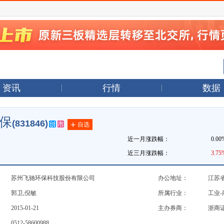
资讯
行情
数据
保
(831846)
+
自选
近一月涨跌幅：
0.00
近三月涨跌幅：
3.75
苏州飞驰环保科技股份有限公司
办公地址：
江苏
郭卫,倪敏
所属行业：
工业
2015-01-21
主办券商：
浙商
0512-58600988