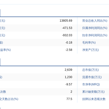
万元)
13805.69
营业总收入同比(%)
万元)
-471.53
归属净利润同比(%)
万元)
-932.03
扣非净利润同比(%)
股)
-0.18
毛利率(%)
益率(%)
-2.58
净资产(万元)
2,639
总市值(万元)
)
1,230
流通市值(万元)
-9.57
市净率(MRQ)
施次数
2
累计融资额(万元)
交天数占比(%)
77.5
挂牌以来违规次数