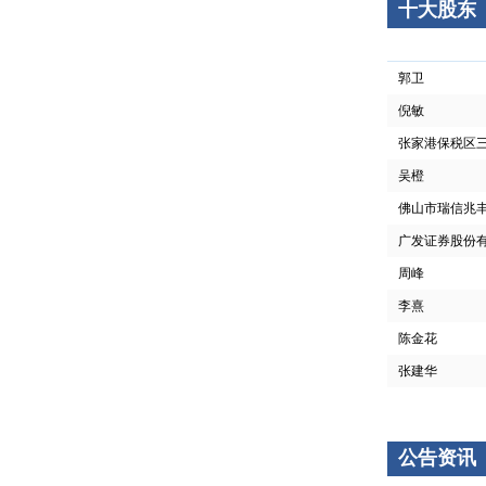
十大股东
郭卫
倪敏
张家港保税区三
吴橙
佛山市瑞信兆丰
广发证券股份
周峰
李熹
陈金花
张建华
公告资讯