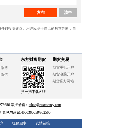
金
东方财富期货
期货交易
期货手机开户
网微博
期货电脑开户
网微信
期货官方网站
扫一扫下载APP
78686 举报邮箱：
jubao@eastmoney.com
网
意见与建议:4000300059/952500
护
征稿启事
友情链接