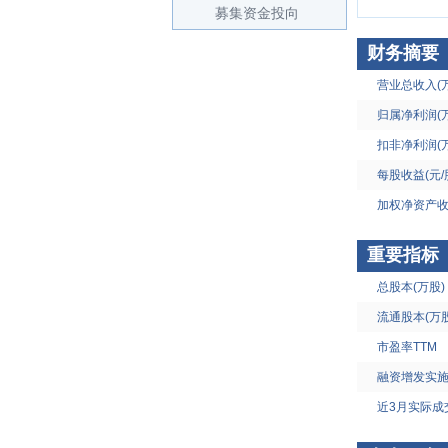
募集资金投向
财务摘要
营业总收入(
归属净利润(
扣非净利润(
每股收益(元/
加权净资产收
重要指标
总股本(万股)
流通股本(万股
市盈率TTM
融资增发实
近3月实际成