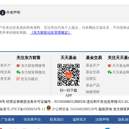
关注东方财富
天天基金
基金交易
关注天天基
证券开户
基金开户
东方财富网微博
天天基金
在线交易
基金交易
东方财富网微信
天天基金
证券交易
活期宝
意见与建议
基金产品
扫一扫下载
稳健理财
APP
 经营证券期货业务许可证编号：913101046312860336 违法和不良信息举报:021-612
案号:沪ICP备05006054号-11
沪公网安备 31010402000120号
版权所有:东方财富
广告服务
供应商平台
联系我们
诚聘英才
法律声明
隐私保