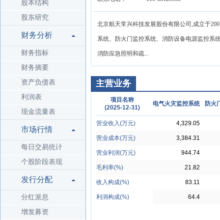
股本结构
股东研究
北京航天常兴科技发展股份有限公司,成立于20
财务分析
系统、防火门监控系统、消防设备电源监控系统
财务指标
消防应急照明和疏...
财务摘要
资产负债表
主营业务
利润表
项目名称
电气火灾监控系统
防火
(2025-12-31)
现金流量表
营业收入(万元)
4,329.05
市场行情
营业成本(万元)
3,384.31
每日交易统计
营业利润(万元)
944.74
个股阶段表现
毛利率(%)
21.82
发行分配
收入构成(%)
83.11
分红派息
利润构成(%)
64.4
增发募资