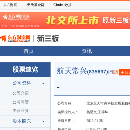
东方财富
天天基金网
Choice数据
首页
资讯
股票速览
航天常兴
(835697)
+
自
公司资料
-
公司介绍
公司高管
公司名称：
北京航天常兴科技发展股份
主营业务
实际控制人：
杨迺文,王德坤
股本股东
挂牌日期：
2016-01-28
联系电话：
010-88125588