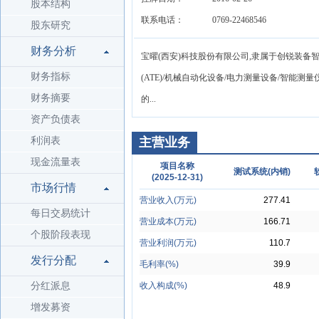
股本结构
联系电话：
0769-22468546
股东研究
财务分析
宝曜(西安)科技股份有限公司,隶属于创锐装备智
财务指标
(ATE)/机械自动化设备/电力测量设备/智能
财务摘要
的...
资产负债表
利润表
主营业务
现金流量表
项目名称
测试系统(内销)
(2025-12-31)
市场行情
营业收入(万元)
277.41
每日交易统计
营业成本(万元)
166.71
个股阶段表现
营业利润(万元)
110.7
发行分配
毛利率(%)
39.9
分红派息
收入构成(%)
48.9
增发募资