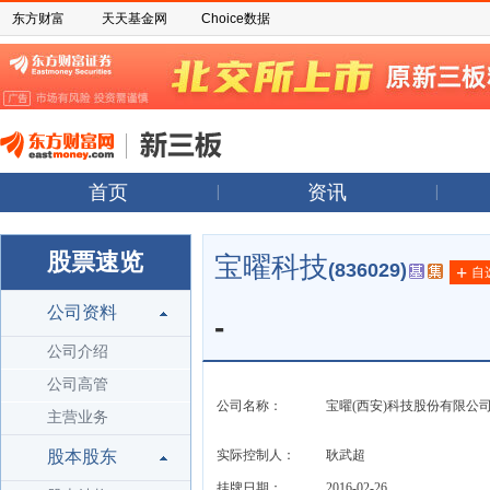
东方财富
天天基金网
Choice数据
首页
资讯
股票速览
宝曜科技
(836029)
+
自
公司资料
-
公司介绍
公司高管
公司名称：
宝曜(西安)科技股份有限公
主营业务
股本股东
实际控制人：
耿武超
挂牌日期：
2016-02-26