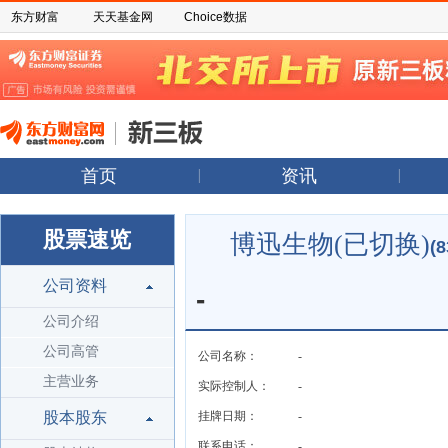
东方财富
天天基金网
Choice数据
首页
资讯
股票速览
博迅生物(已切换)
(8
公司资料
-
公司介绍
公司高管
公司名称：
-
主营业务
实际控制人：
-
股本股东
挂牌日期：
-
联系电话：
-