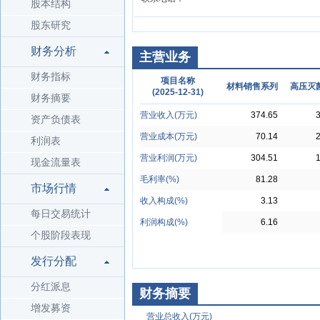
股本结构
股东研究
财务分析
主营业务
财务指标
项目名称
材料销售系列
高压灭
(2025-12-31)
财务摘要
营业收入(万元)
374.65
3
资产负债表
营业成本(万元)
70.14
2
利润表
营业利润(万元)
304.51
1
现金流量表
毛利率(%)
81.28
市场行情
收入构成(%)
3.13
每日交易统计
利润构成(%)
6.16
个股阶段表现
发行分配
分红派息
财务摘要
增发募资
营业总收入(万元)