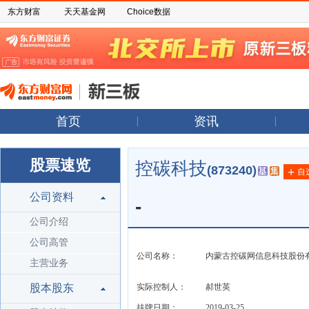
东方财富
天天基金网
Choice数据
首页
资讯
股票速览
控碳科技
(873240)
+
自
公司资料
-
公司介绍
公司高管
公司名称：
内蒙古控碳网信息科技股份
主营业务
股本股东
实际控制人：
郝世英
挂牌日期：
2019-03-25