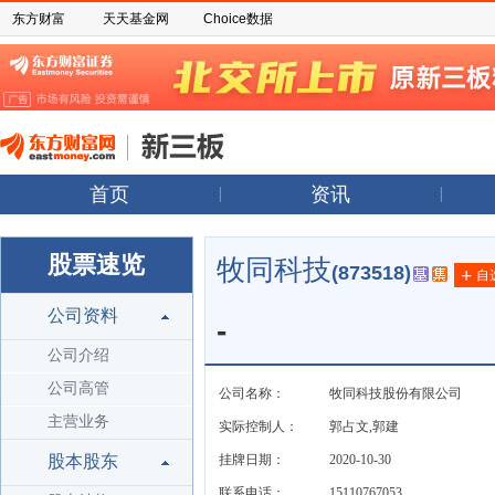
东方财富
天天基金网
Choice数据
首页
资讯
股票速览
牧同科技
(873518)
+
自
公司资料
-
公司介绍
公司高管
公司名称：
牧同科技股份有限公司
主营业务
实际控制人：
郭占文,郭建
股本股东
挂牌日期：
2020-10-30
联系电话：
15110767053