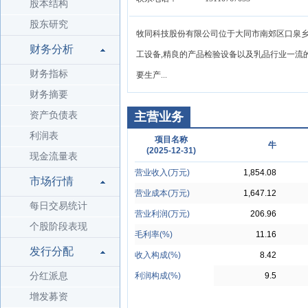
股本结构
股东研究
牧同科技股份有限公司位于大同市南郊区口泉乡杨家
财务分析
工设备,精良的产品检验设备以及乳品行业一流的
财务指标
要生产...
财务摘要
资产负债表
主营业务
利润表
项目名称
牛
(2025-12-31)
现金流量表
营业收入(万元)
1,854.08
市场行情
营业成本(万元)
1,647.12
每日交易统计
营业利润(万元)
206.96
个股阶段表现
毛利率(%)
11.16
发行分配
收入构成(%)
8.42
分红派息
利润构成(%)
9.5
增发募资