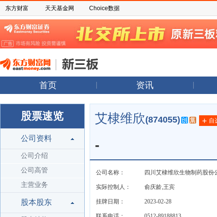
东方财富
天天基金网
Choice数据
首页
资讯
股票速览
艾棣维欣
(874055)
+
自
公司资料
-
公司介绍
公司高管
公司名称：
四川艾棣维欣生物制药股份
主营业务
实际控制人：
俞庆龄,王宾
股本股东
挂牌日期：
2023-02-28
联系电话：
0512-89188813