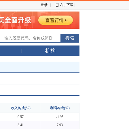
登录
App下载
机构
收入构成(%)
利润构成(%)
0.57
-1.95
3.41
7.93