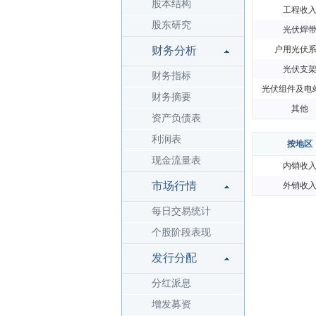
股本结构
工程收
股东研究
光伏焊
财务分析
户用光伏
光伏支
财务指标
光伏组件及电
财务摘要
其他
资产负债表
利润表
按地区
现金流量表
内销收
市场行情
外销收
每日交易统计
个股阶段表现
发行分配
分红派息
增发募资