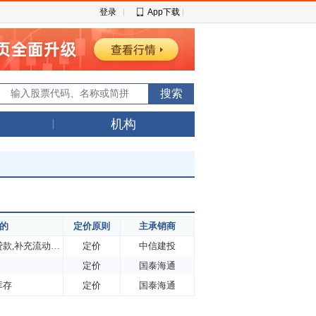
登录
App下载
机构
的
定价原则
主承销商
项目融资,偿还银行贷款,补充流动资金
定价
中信建投
定价
国泰海通
库存
定价
国泰海通