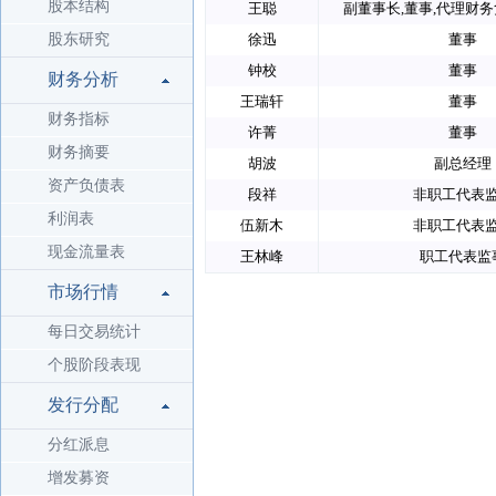
股本结构
王聪
副董事长,董事,代理财务
股东研究
徐迅
董事
钟校
董事
财务分析
王瑞轩
董事
财务指标
许菁
董事
财务摘要
胡波
副总经理
资产负债表
段祥
非职工代表
利润表
伍新木
非职工代表
现金流量表
王林峰
职工代表监
市场行情
每日交易统计
个股阶段表现
发行分配
分红派息
增发募资