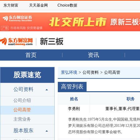
东方财富
天天基金网
Choice数据
首页
资讯
景弘环境
>
公司资料
>
公司高管
股票速览
高管列表
公司资料
姓名
职务
公司介绍
李勇刚
董事长,董事,代理
公司高管
主营业务
李勇刚先生:1975年5月出生,中国国籍,无境
梦天湖娱乐有限公司总经理;2013年12月至20
股本股东
态环境股份有限公司董事会秘书。