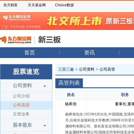
东方财富
天天基金网
Choice数据
首页
资讯
江苏三鑫
>
公司资料
>
公司高管
股票速览
高管列表
公司资料
姓名
职务
公司介绍
杨希尧
董事长,董
公司高管
主营业务
杨希尧先生:1955年6月出生,中国国籍,无境外
月,任南京金陵科技大学教师;1988年10月至
股本股东
属材料有限公司、新长富实业有限公司;1998
殊金属材料有限公司(现南京尚智科技实业有限公