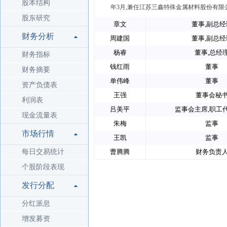
股本结构
年3月,兼任江苏三鑫特殊金属材料股份有限
股东研究
章文
董事,副总经
财务分析
周建国
董事,副总经
杨睿
董事,总经
财务指标
钱红雨
董事
财务摘要
单伟峰
董事
资产负债表
王强
董事会秘
利润表
吕美平
监事会主席,职工
现金流量表
朱梅
监事
市场行情
王凯
监事
每日交易统计
曹腾腾
财务负责
个股阶段表现
发行分配
分红派息
增发募资