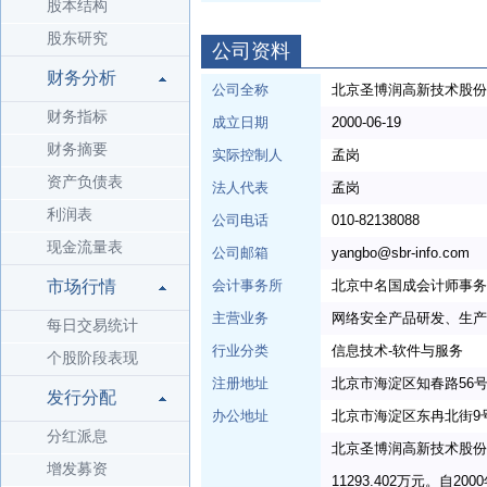
股本结构
股东研究
公司资料
财务分析
公司全称
北京圣博润高新技术股份
财务指标
成立日期
2000-06-19
财务摘要
实际控制人
孟岗
资产负债表
法人代表
孟岗
利润表
公司电话
010-82138088
现金流量表
公司邮箱
yangbo@sbr-info.com
市场行情
会计事务所
北京中名国成会计师事务
主营业务
网络安全产品研发、生产
每日交易统计
行业分类
信息技术-软件与服务
个股阶段表现
注册地址
北京市海淀区知春路56号
发行分配
办公地址
北京市海淀区东冉北街9号
分红派息
北京圣博润高新技术股份
增发募资
11293.402万元。