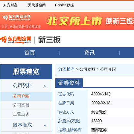
东方财富
天天基金网
Choice数据
首页
资讯
ST圣博润
>
公司资料
>
公司介绍
股票速览
证券资料
公司资料
证券代码
430046.NQ
公司介绍
挂牌日期
2009-02-18
公司高管
转让方式
集合竞价
主营业务
总股本(万股)
13890
股本股东
推荐挂牌券商
西部证券