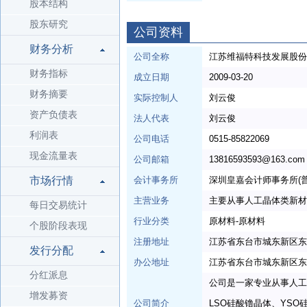
股本结构
股东研究
公司资料
财务分析
公司全称
江苏维福特科技发展股份
财务指标
成立日期
2009-03-20
财务摘要
实际控制人
刘云俊
资产负债表
法人代表
刘云俊
利润表
公司电话
0515-85822069
现金流量表
公司邮箱
13816593593@163.com
市场行情
会计事务所
深圳皇嘉会计师事务所(普
主营业务
主要从事人工晶体类新材
每日交易统计
行业分类
原材料-原材料
个股阶段表现
注册地址
江苏省东台市城东新区东
发行分配
办公地址
江苏省东台市城东新区东
分红派息
公司是一家专业从事人工
增发募资
公司简介
LSO硅酸镥晶体、YS