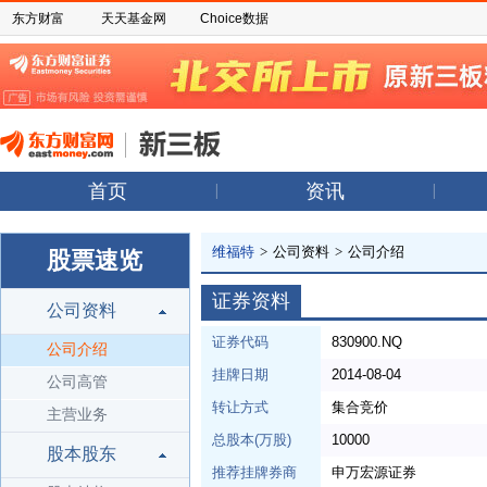
东方财富
天天基金网
Choice数据
首页
资讯
维福特
>
公司资料
>
公司介绍
股票速览
证券资料
公司资料
证券代码
830900.NQ
公司介绍
挂牌日期
2014-08-04
公司高管
转让方式
集合竞价
主营业务
总股本(万股)
10000
股本股东
推荐挂牌券商
申万宏源证券