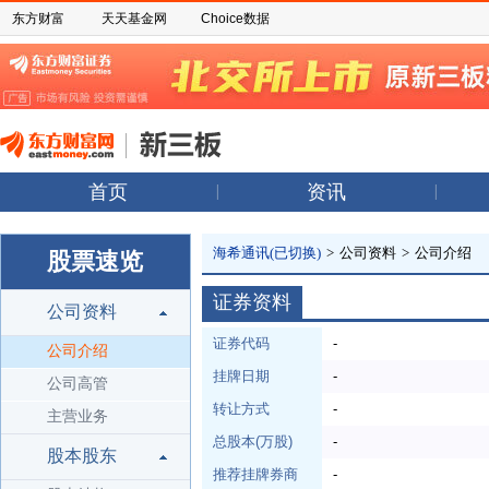
东方财富
天天基金网
Choice数据
首页
资讯
海希通讯(已切换)
>
公司资料
>
公司介绍
股票速览
证券资料
公司资料
证券代码
-
公司介绍
挂牌日期
-
公司高管
转让方式
-
主营业务
总股本(万股)
-
股本股东
推荐挂牌券商
-