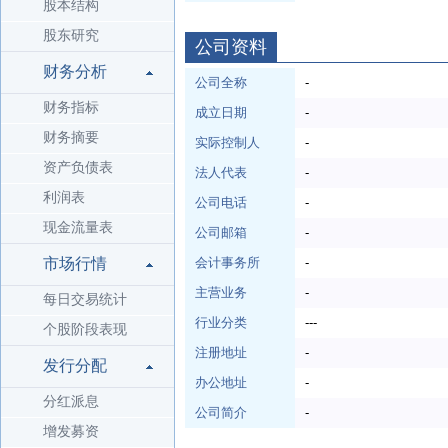
股本结构
股东研究
公司资料
财务分析
公司全称
-
财务指标
成立日期
-
财务摘要
实际控制人
-
资产负债表
法人代表
-
利润表
公司电话
-
现金流量表
公司邮箱
-
市场行情
会计事务所
-
主营业务
-
每日交易统计
行业分类
---
个股阶段表现
注册地址
-
发行分配
办公地址
-
分红派息
公司简介
-
增发募资