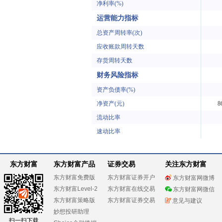
净利率(%)
运营能力指标
总资产周转率(次)
应收账款周转天数
存货周转天数
财务风险指标
资产负债率(%)
净资产(元)
8
流动比率
速动比率
东方财富
东方财富产品
证券交易
关注东方财富
东方财富免费版
东方财富证券开户
东方财富网微博
东方财富Level-2
东方财富在线交易
东方财富网微信
东方财富策略版
东方财富证券交易
意见与建议
妙想投研助理
扫一扫下载