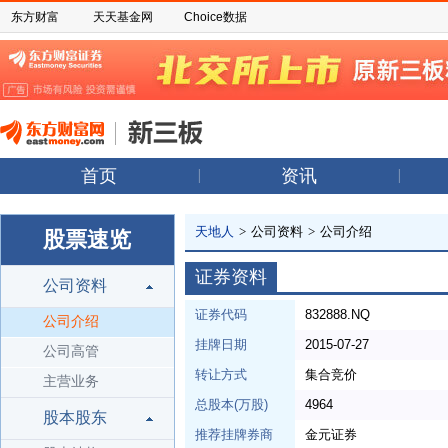
东方财富
天天基金网
Choice数据
首页
资讯
天地人
>
公司资料
>
公司介绍
股票速览
证券资料
公司资料
证券代码
832888.NQ
公司介绍
挂牌日期
2015-07-27
公司高管
转让方式
集合竞价
主营业务
总股本(万股)
4964
股本股东
推荐挂牌券商
金元证券