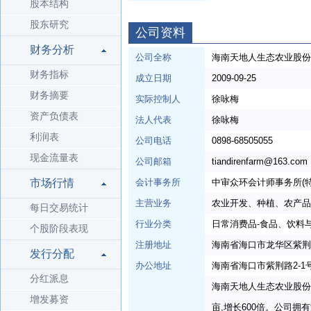
股本结构
股东研究
公司资料
财务分析
公司全称
海南天地人生态农业股份
财务指标
成立日期
2009-09-25
财务摘要
实际控制人
徐咏梅
资产负债表
法人代表
徐咏梅
利润表
公司电话
0898-68505055
现金流量表
公司邮箱
tiandirenfarm@163.com
市场行情
会计事务所
中审众环会计师事务所(
主营业务
农业开发、种植、农产品
每日交易统计
行业分类
日常消费品-食品、饮料
个股阶段表现
注册地址
海南省海口市龙华区紫荆路
发行分配
办公地址
海南省海口市紫荆路2-1
分红派息
海南天地人生态农业股份有
增发募资
亩,增长600倍。公司