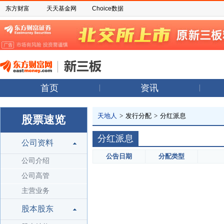
东方财富
天天基金网
Choice数据
首页
资讯
天地人
>
发行分配
>
分红派息
股票速览
分红派息
公司资料
公告日期
分配类型
公司介绍
公司高管
主营业务
股本股东