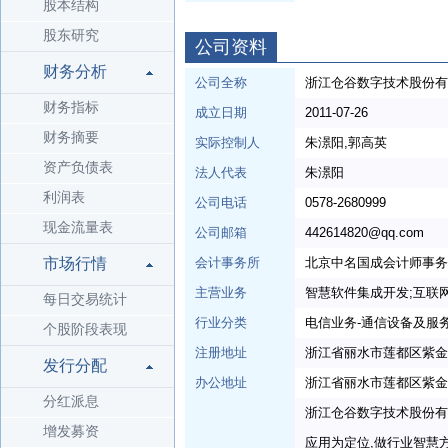
股本结构
股东研究
公司资料
财务分析
公司全称
浙江仓谷数字技术股份有
财务指标
成立日期
2011-07-26
财务摘要
实际控制人
朱澋阳,郭高英
资产负债表
法人代表
朱澋阳
利润表
公司电话
0578-2680999
现金流量表
公司邮箱
442614820@qq.com
市场行情
会计事务所
北京中名国成会计师事务
主营业务
智慧软件集成开发;互联
每日交易统计
行业分类
电信业务-通信设备及服
个股阶段表现
注册地址
浙江省丽水市莲都区紫金街
发行分配
办公地址
浙江省丽水市莲都区紫金街道
分红派息
浙江仓谷数字技术股份有
增发募资
应用为定位,做行业智慧方案