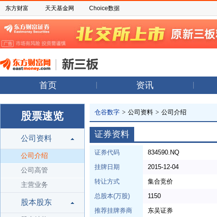
东方财富
天天基金网
Choice数据
首页
资讯
仓谷数字
>
公司资料
>
公司介绍
股票速览
证券资料
公司资料
证券代码
834590.NQ
公司介绍
挂牌日期
2015-12-04
公司高管
转让方式
集合竞价
主营业务
总股本(万股)
1150
股本股东
推荐挂牌券商
东吴证券