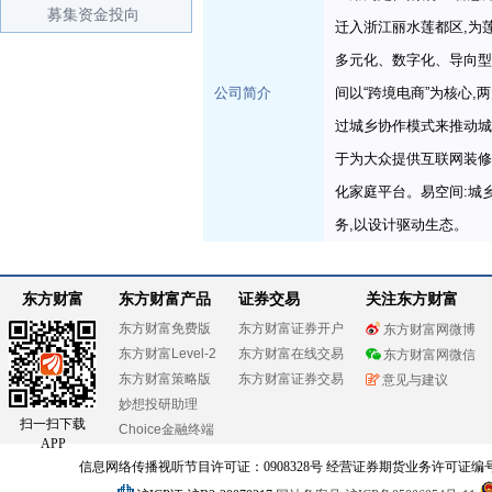
募集资金投向
迁入浙江丽水莲都区,为
多元化、数字化、导向型
公司简介
间以“跨境电商”为核心
过城乡协作模式来推动城
于为大众提供互联网装修
化家庭平台。易空间:城
务,以设计驱动生态。
东方财富
东方财富产品
证券交易
关注东方财富
东方财富免费版
东方财富证券开户
东方财富网微博
东方财富Level-2
东方财富在线交易
东方财富网微信
东方财富策略版
东方财富证券交易
意见与建议
妙想投研助理
扫一扫下载
Choice金融终端
APP
信息网络传播视听节目许可证：0908328号 经营证券期货业务许可证编号：91310