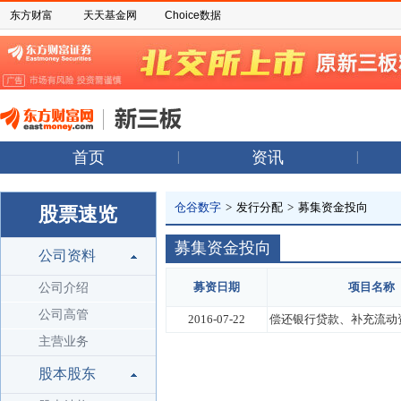
东方财富
天天基金网
Choice数据
首页
资讯
仓谷数字
>
发行分配
>
募集资金投向
股票速览
募集资金投向
公司资料
募资日期
项目名称
公司介绍
公司高管
2016-07-22
偿还银行贷款、补充流动
主营业务
股本股东