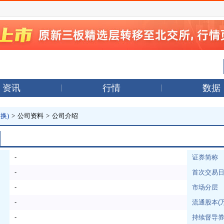
资讯
行情
数据
换)
>
公司资料
>
公司介绍
-
证券简称
-
首次交易
-
市场分层
-
流通股本(
-
持续督导