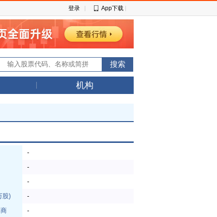
登录
App下载
机构
-
日
-
-
万股)
-
券商
-