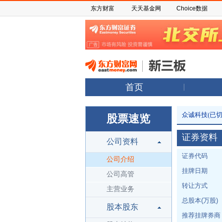
东方财富
天天基金网
Choice数据
首页
众诚科技(已切
股票速览
证券资料
公司资料
证券代码
公司介绍
挂牌日期
公司高管
转让方式
主营业务
总股本(万股)
股本股东
推荐挂牌券商