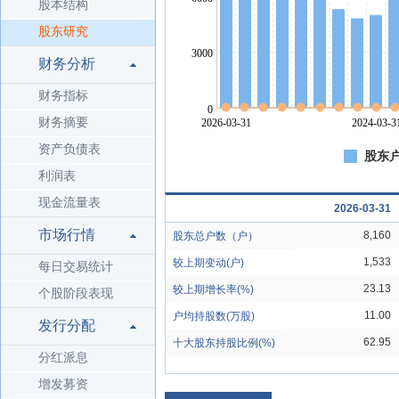
股本结构
股东研究
财务分析
财务指标
财务摘要
资产负债表
股东户
利润表
现金流量表
2026-03-31
市场行情
8,160
股东总户数（户）
1,533
较上期变动(户)
每日交易统计
23.13
较上期增长率(%)
个股阶段表现
11.00
户均持股数(万股)
发行分配
62.95
十大股东持股比例(%)
分红派息
增发募资