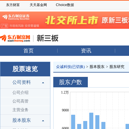
东方财富
天天基金网
Choice数据
首页
资讯
众诚科技(已切换)
>
股本股东
>
股东研究
股票速览
股东户数
公司资料
公司介绍
公司高管
主营业务
股本股东