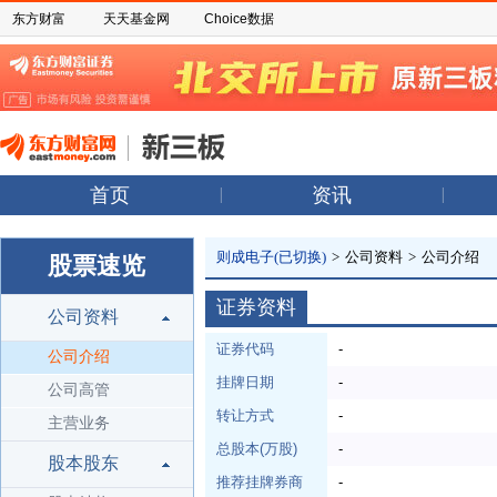
东方财富
天天基金网
Choice数据
首页
资讯
则成电子(已切换)
>
公司资料
>
公司介绍
股票速览
证券资料
公司资料
证券代码
-
公司介绍
挂牌日期
-
公司高管
转让方式
-
主营业务
总股本(万股)
-
股本股东
推荐挂牌券商
-