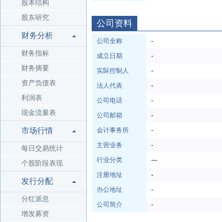
股本结构
股东研究
公司资料
财务分析
公司全称
-
财务指标
成立日期
-
财务摘要
实际控制人
-
资产负债表
法人代表
-
利润表
公司电话
-
现金流量表
公司邮箱
-
市场行情
会计事务所
-
主营业务
-
每日交易统计
行业分类
---
个股阶段表现
注册地址
-
发行分配
办公地址
-
分红派息
公司简介
-
增发募资