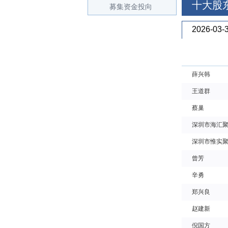
十大股
募集资金投向
2026-03-
薛兴韩
王道群
蔡巢
深圳市海汇聚
深圳市惟实聚
曾芳
辛勇
郑兴良
赵建新
倪国方