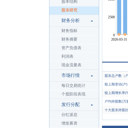
股本结构
股东研究
财务分析
财务指标
财务摘要
资产负债表
利润表
现金流量表
市场行情
股东总户数（
较上期变动(户)
每日交易统计
较上期增长率(%
个股阶段表现
户均持股数(万股
发行分配
十大股东持股比
分红派息
增发募资