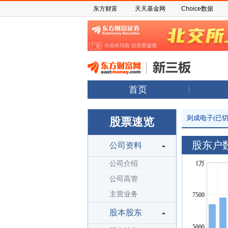
东方财富
天天基金网
Choice数据
首页
则成电子(已切
股票速览
股东户
公司资料
公司介绍
公司高管
主营业务
股本股东