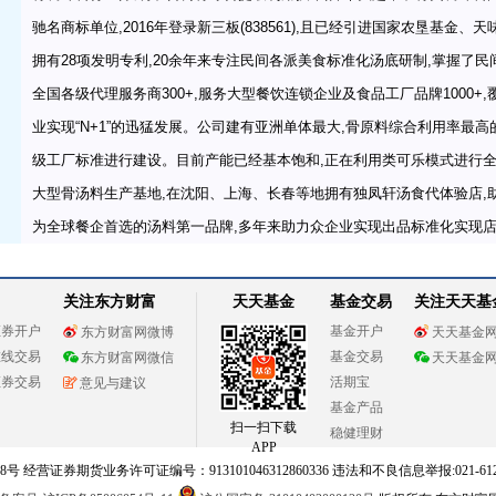
驰名商标单位,2016年登录新三板(838561),且已经引进国家农垦基金
拥有28项发明专利,20余年来专注民间各派美食标准化汤底研制,掌握了民
全国各级代理服务商300+,服务大型餐饮连锁企业及食品工厂品牌1000+
业实现“N+1”的迅猛发展。公司建有亚洲单体最大,骨原料综合利用率最高的
级工厂标准进行建设。目前产能已经基本饱和,正在利用类可乐模式进行
大型骨汤料生产基地,在沈阳、上海、长春等地拥有独凤轩汤食代体验店,
为全球餐企首选的汤料第一品牌,多年来助力众企业实现出品标准化实现
关注东方财富
天天基金
基金交易
关注天天基
证券开户
基金开户
东方财富网微博
天天基金
在线交易
基金交易
东方财富网微信
天天基金
证券交易
活期宝
意见与建议
基金产品
扫一扫下载
稳健理财
APP
 经营证券期货业务许可证编号：913101046312860336 违法和不良信息举报:021-612