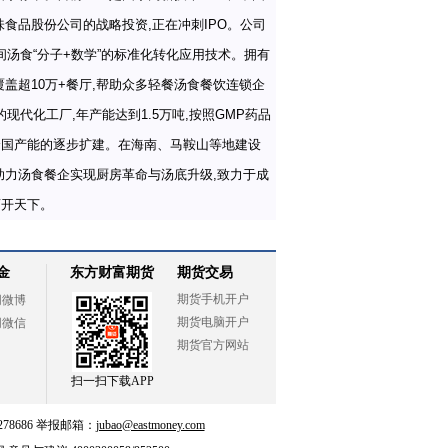
、天味食品股份公司的战略投资,正在冲刺IPO。公司
间汤食“分子+数学”的标准化转化应用技术。拥有
,覆盖超10万+餐厅,帮助众多轻餐汤食餐饮连锁企
现代化工厂,年产能达到1.5万吨,按照GMP药品
全国产能的逐步扩建。在海南、马鞍山等地建设
助力汤食餐企实现厨房革命与汤底升级,致力于成
店开天下。
金
东方财富期货
期货交易
期货手机开户
网微博
期货电脑开户
网微信
期货官方网站
扫一扫下载APP
78686 举报邮箱：
jubao@eastmoney.com