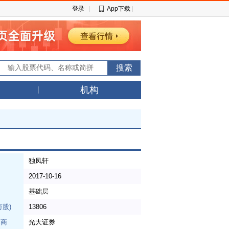
登录
App下载
机构
独凤轩
日
2017-10-16
基础层
万股)
13806
券商
光大证券