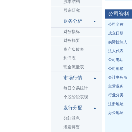
股本结构
股东研究
公司资料
财务分析
公司全称
财务指标
成立日期
财务摘要
实际控制人
资产负债表
法人代表
利润表
公司电话
现金流量表
公司邮箱
市场行情
会计事务所
主营业务
每日交易统计
行业分类
个股阶段表现
注册地址
发行分配
办公地址
分红派息
增发募资