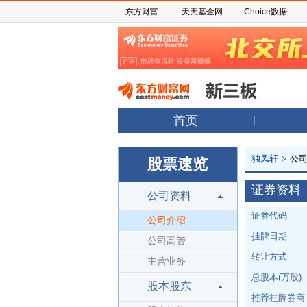
东方财富
天天基金网
Choice数据
首页
独凤轩
>
公
股票速览
证券资料
公司资料
证券代码
公司介绍
挂牌日期
公司高管
转让方式
主营业务
总股本(万股)
股本股东
推荐挂牌券商