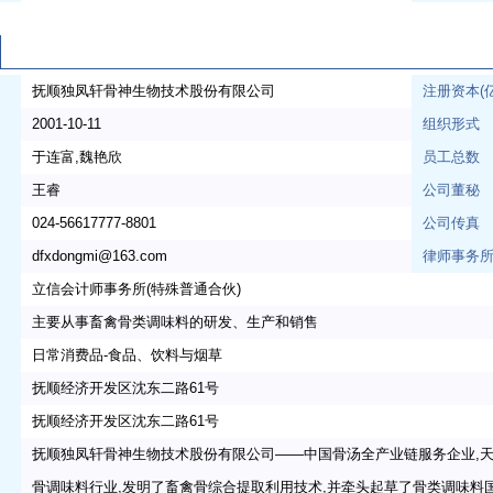
抚顺独凤轩骨神生物技术股份有限公司
注册资本(
2001-10-11
组织形式
于连富,魏艳欣
员工总数
王睿
公司董秘
024-56617777-8801
公司传真
dfxdongmi@163.com
律师事务
立信会计师事务所(特殊普通合伙)
主要从事畜禽骨类调味料的研发、生产和销售
日常消费品-食品、饮料与烟草
抚顺经济开发区沈东二路61号
抚顺经济开发区沈东二路61号
抚顺独凤轩骨神生物技术股份有限公司——中国骨汤全产业链服务企业,天然
骨调味料行业,发明了畜禽骨综合提取利用技术,并牵头起草了骨类调味料