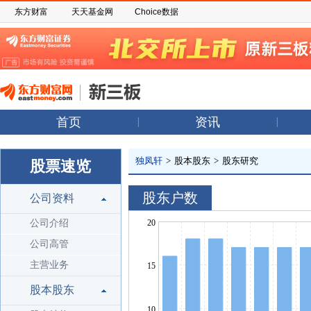
东方财富
天天基金网
Choice数据
首页
资讯
独凤轩
>
股本股东
>
股东研究
股票速览
股东户数
公司资料
公司介绍
公司高管
主营业务
股本股东