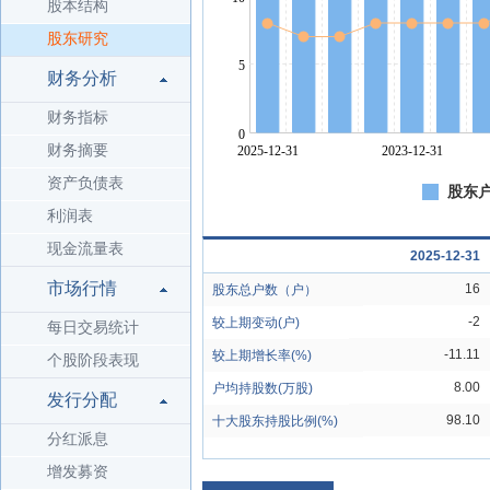
股本结构
股东研究
财务分析
财务指标
财务摘要
资产负债表
股东户
利润表
现金流量表
2025-12-31
市场行情
16
股东总户数（户）
-2
较上期变动(户)
每日交易统计
-11.11
较上期增长率(%)
个股阶段表现
8.00
户均持股数(万股)
发行分配
98.10
十大股东持股比例(%)
分红派息
增发募资