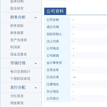
股本结构
股东研究
公司资料
财务分析
公司全称
-
财务指标
成立日期
-
财务摘要
实际控制人
-
资产负债表
法人代表
-
利润表
公司电话
-
现金流量表
公司邮箱
-
市场行情
会计事务所
-
主营业务
-
每日交易统计
行业分类
---
个股阶段表现
注册地址
-
发行分配
办公地址
-
分红派息
公司简介
-
增发募资