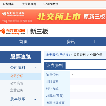
东方财富
天天基金网
Choice数据
首页
资讯
丰安股份(已切换)
>
公司资料
>
公司介绍
股票速览
证券资料
公司资料
证券代码
-
公司介绍
挂牌日期
-
公司高管
转让方式
-
主营业务
总股本(万股)
-
股本股东
推荐挂牌券商
-