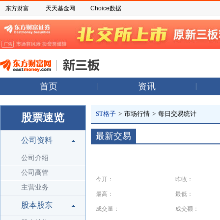
东方财富
天天基金网
Choice数据
首页
资讯
ST格子
>
市场行情
>
每日交易统计
股票速览
最新交易
公司资料
公司介绍
公司高管
今开：
昨收：
主营业务
最高：
最低：
股本股东
成交量：
成交额：