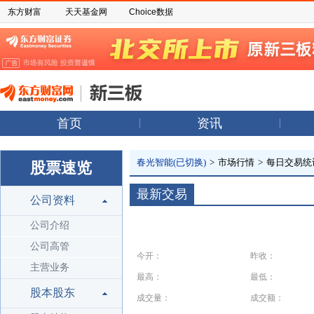
东方财富
天天基金网
Choice数据
首页
资讯
春光智能(已切换)
>
市场行情
>
每日交易统
股票速览
最新交易
公司资料
公司介绍
公司高管
今开：
昨收：
主营业务
最高：
最低：
股本股东
成交量：
成交额：