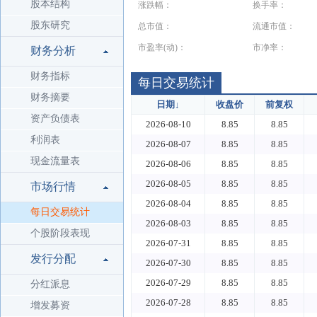
股本结构
涨跌幅：
换手率：
股东研究
总市值：
流通市值：
市盈率(动)：
市净率：
财务分析
财务指标
每日交易统计
财务摘要
日期
↓
收盘价
前复权
资产负债表
2026-08-10
8.85
8.85
利润表
2026-08-07
8.85
8.85
现金流量表
2026-08-06
8.85
8.85
2026-08-05
8.85
8.85
市场行情
2026-08-04
8.85
8.85
每日交易统计
2026-08-03
8.85
8.85
个股阶段表现
2026-07-31
8.85
8.85
发行分配
2026-07-30
8.85
8.85
2026-07-29
8.85
8.85
分红派息
2026-07-28
8.85
8.85
增发募资